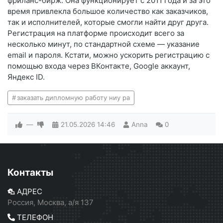
фриланс-бирж. Она функционирует с 2011 года и за это
время привлекла большое количество как заказчиков,
так и исполнителей, которые смогли найти друг друга.
Регистрация на платформе происходит всего за
несколько минут, по стандартной схеме — указание
email и пароля. Кстати, можно ускорить регистрацию с
помощью входа через ВКонтакте, Google аккаунт,
Яндекс ID.
заказать дипломную работу ниу ра
—
21.05.2026
14:46
Anna
0
Контакты
АДРЕС
Россия, Москва, а/я 137
ТЕЛЕФОН