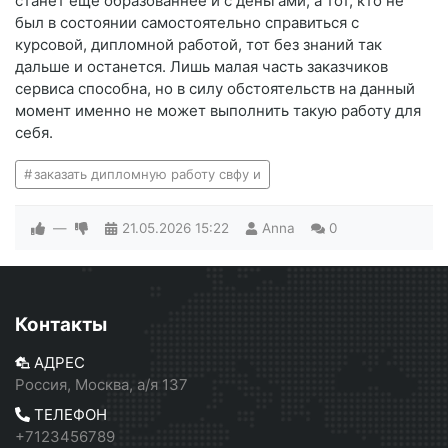
станет ещё образованнее и с деньгами, а тот, кто не
был в состоянии самостоятельно справиться с
курсовой, дипломной работой, тот без знаний так
дальше и останется. Лишь малая часть заказчиков
сервиса способна, но в силу обстоятельств на данный
момент именно не может выполнить такую работу для
себя.
заказать дипломную работу свфу и
—
21.05.2026
15:22
Anna
0
Контакты
АДРЕС
Россия, Москва, а/я 137
ТЕЛЕФОН
+7123456789