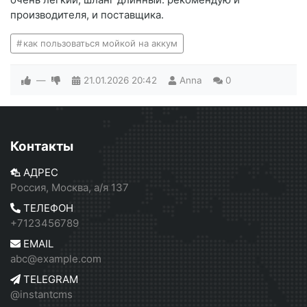
производителя, и поставщика.
как пользоваться мойкой на аккум
—
21.01.2026
20:42
Anna
0
Контакты
АДРЕС
Россия, Москва, а/я 137
ТЕЛЕФОН
+7123456789
EMAIL
abc@example.com
TELEGRAM
@instantcms