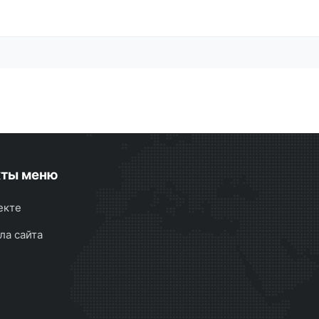
кты меню
екте
ла сайта