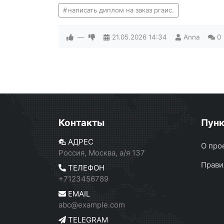
написать диплом на заказ ргаис.
—
21.05.2026
14:34
Anna
0
Контакты
Пун
АДРЕС
О про
Россия, Москва, а/я 137
Прави
ТЕЛЕФОН
+7123456789
EMAIL
abc@example.com
TELEGRAM