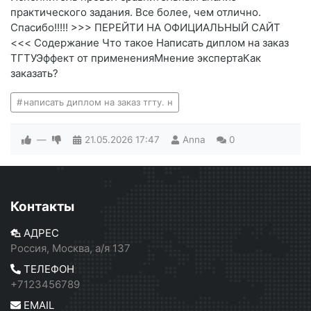
практического задания. Все более, чем отлично.
Спасибо!!!!! >>> ПЕРЕЙТИ НА ОФИЦИАЛЬНЫЙ САЙТ
<<< Содержание Что такое Написать диплом на заказ
ТГТУЭффект от примененияМнение экспертаКак
заказать?
написать диплом на заказ тгту. н
—
21.05.2026
17:47
Anna
0
Контакты
АДРЕС
Россия, Москва, а/я 137
ТЕЛЕФОН
+7123456789
EMAIL