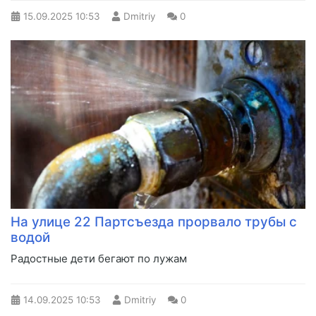
15.09.2025
10:53
Dmitriy
0
На улице 22 Партсъезда прорвало трубы с
водой
Радостные дети бегают по лужам
14.09.2025
10:53
Dmitriy
0