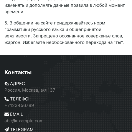
изменять и дополнять данные правила в любой момент
времени.
5. В общении на сайте придерживайтесь норм
грамматики русского языка и общепринятой
вежливости. Запрещено осознанное коверканье слов,
жаргон. Избегайте необоснованного перехода на "ты".
Контакты
АДРЕС
Россия, Москва, а/я 137
ТЕЛЕФОН
+7123456789
EMAIL
abc@example.com
TELEGRAM