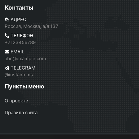
Контакты
АДРЕС
Россия, Москва, а/я 137
ТЕЛЕФОН
+7123456789
EMAIL
abc@example.com
TELEGRAM
@instantcms
Пункты меню
О проекте
Правила сайта