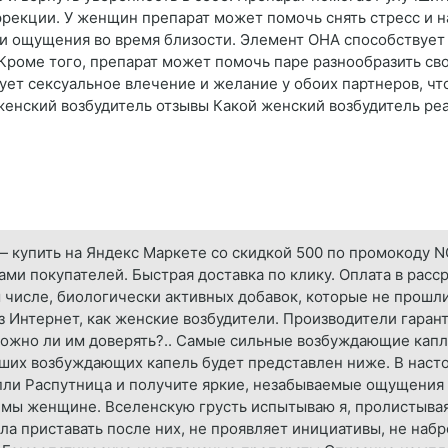
эрекции. У женщин препарат может помочь снять стресс и 
 и ощущения во время близости. Элемент ОНА способствует
Кроме того, препарат может помочь паре разнообразить св
ет сексуальное влечение и желание у обоих партнеров, чт
енский возбудитель отзывы Какой женский возбудитель ре
 — купить на Яндекс Маркете со скидкой 500 по промокоду N
ами покупателей. Быстрая доставка по клику. Оплата в расс
м числе, биологически активных добавок, которые не прошли
ез Интернет, как женские возбудители. Производители гаран
можно ли им доверять?.. Самые сильные возбуждающие кап
ших возбуждающих капель будет представлен ниже. В наст
пли Распутница и получите яркие, незабываемые ощущения 
лемы женщине. Вселенскую грусть испытываю я, пролистыва
а приставать после них, не проявляет инициативы, не набр