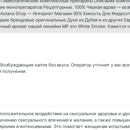
я Гомеопатические комплексные препараты Описание компл
ие монопрепаратов Рецептурные. 100% Черная вдова — во
 Astana Shop — Интернет Магазин 95% Емкость Для Жидкост
даже брендовые оригинальные Духи из Дубая и из других Е
чный аромат нашей линейки МР это White Smoke. Кажется ч
 Возбуждающие капли без вкуса. Оператор уточнит у вас все
и получении.
 положительное воздействие на сексуальное здоровье и уд
личению сексуального влечения и желания, а также повыше
 яркими и интенсивными. Это помогает женщинам испытыват