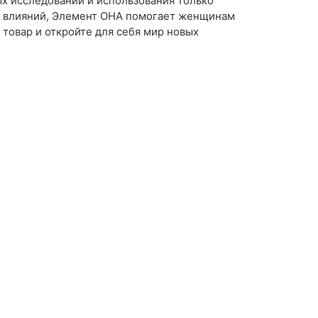
х исследований и использования только
х влияний, Элемент ОНА помогает женщинам
 товар и откройте для себя мир новых