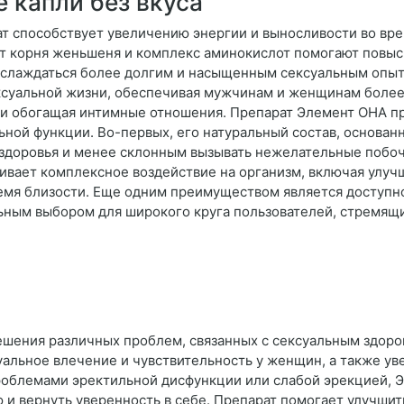
капли без вкуса
т способствует увеличению энергии и выносливости во врем
т корня женьшеня и комплекс аминокислот помогают повыс
аслаждаться более долгим и насыщенным сексуальным опыт
ксуальной жизни, обеспечивая мужчинам и женщинам боле
ю и обогащая интимные отношения. Препарат Элемент ОНА п
ной функции. Во-первых, его натуральный состав, основанн
 здоровья и менее склонным вызывать нежелательные побоч
вает комплексное воздействие на организм, включая улуч
емя близости. Еще одним преимуществом является доступнос
льным выбором для широкого круга пользователей, стремящ
ешения различных проблем, связанных с сексуальным здоро
уальное влечение и чувствительность у женщин, а также ув
проблемами эректильной дисфункции или слабой эрекцией,
и вернуть уверенность в себе. Препарат помогает улучшит