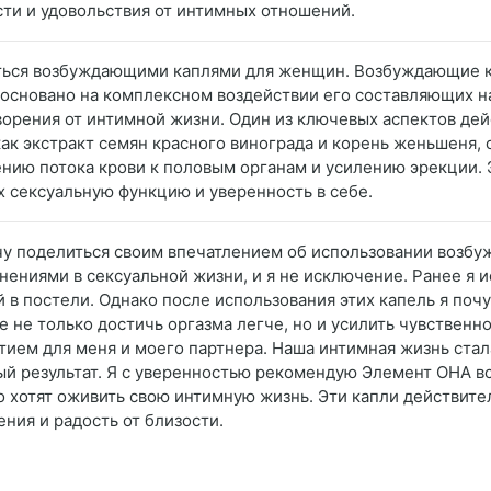
сти и удовольствия от интимных отношений.
аться возбуждающими каплями для женщин. Возбуждающие ка
основано на комплексном воздействии его составляющих н
орения от интимной жизни. Один из ключевых аспектов дей
ак экстракт семян красного винограда и корень женьшеня,
чению потока крови к половым органам и усилению эрекции
х сексуальную функцию и уверенность в себе.
хочу поделиться своим впечатлением об использовании возб
енениями в сексуальной жизни, и я не исключение. Ранее я
й в постели. Однако после использования этих капель я по
 не только достичь оргазма легче, но и усилить чувственн
тием для меня и моего партнера. Наша интимная жизнь ста
тный результат. Я с уверенностью рекомендую Элемент ОНА
о хотят оживить свою интимную жизнь. Эти капли действит
ния и радость от близости.