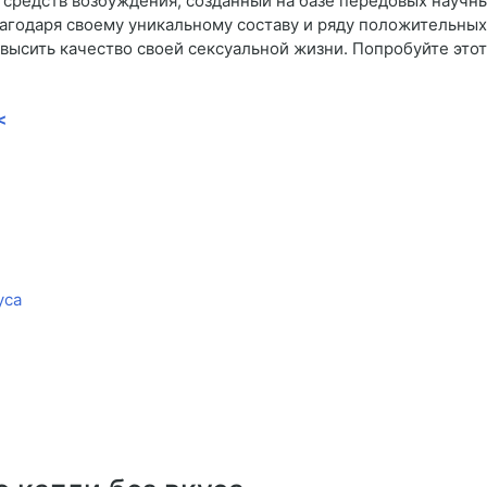
средств возбуждения, созданный на базе передовых научны
лагодаря своему уникальному составу и ряду положительны
высить качество своей сексуальной жизни. Попробуйте этот
<
уса