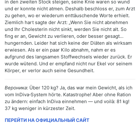
in den zweiten Stock steigen, seine Knie waren so wund
und er konnte nicht atmen. Deshalb beschloss er, zum Arzt
zu gehen, wo er wiederum enttäuschende Worte erhielt.
Ziemlich hart sagte der Arzt: „Wenn Sie nicht abnehmen
und Ihr Cholesterin nicht sinkt, werden Sie nicht alt. So
fing er an, Gewicht zu verlieren, oder besser gesagt…
hungernden. Leider hat sich keine der Diäten als wirksam
erwiesen. Als er ein paar Kilo abnahm, nahm er es
aufgrund des langsamen Stoffwechsels wieder zurück. Er
wurde wütend. Und er empfand nicht nur Ekel vor seinem
Körper, er verlor auch seine Gesundheit.
Вероника
: Über 120 kg? Ja, das war mein Gewicht, als ich
vom InDiva‑System hörte. Katastrophe! Aber ohne Ration
zu ändern: einfach InDiva einnehmen — und voilà: 81 kg!
37 kg weniger in kürzester Zeit.
ПЕРЕЙТИ НА ОФИЦИАЛЬНЫЙ САЙТ