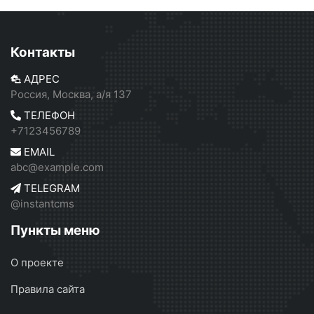
Контакты
АДРЕС
Россия, Москва, а/я 137
ТЕЛЕФОН
+7123456789
EMAIL
abc@example.com
TELEGRAM
@instantcms
Пункты меню
О проекте
Правила сайта