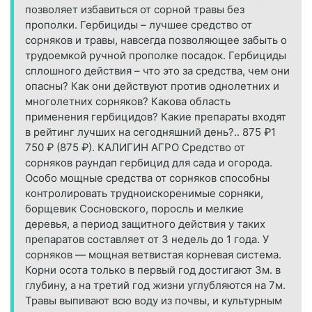
позволяет избавиться от сорной травы без
прополки. Гербициды – лучшее средство от
сорняков и травы, навсегда позволяющее забыть о
трудоемкой ручной прополке посадок. Гербициды
сплошного действия – что это за средства, чем они
опасны? Как они действуют против однолетних и
многолетних сорняков? Какова область
применения гербицидов? Какие препараты входят
в рейтинг лучших на сегодняшний день?.. 875 ₽1
750 ₽ (875 ₽). КАЛИГИН АГРО Средство от
сорняков раундап гербицид для сада и огорода.
Особо мощные средства от сорняков способны
контролировать трудноискоренимые сорняки,
борщевик Сосновского, поросль и мелкие
деревья, а период защитного действия у таких
препаратов составляет от 3 недель до 1 года. У
сорняков — мощная ветвистая корневая система.
Корни осота только в первый год достигают 3м. в
глубину, а на третий год жизни углубляются на 7м.
Травы выпивают всю воду из почвы, и культурным