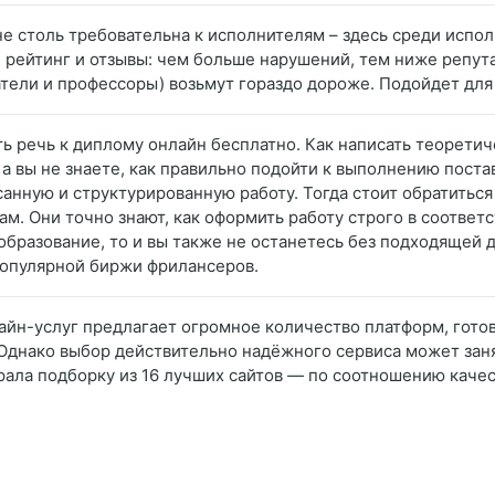
 не столь требовательна к исполнителям – здесь среди исп
, рейтинг и отзывы: чем больше нарушений, тем ниже репута
тели и профессоры) возьмут гораздо дороже. Подойдет для 
ть речь к диплому онлайн бесплатно. Как написать теорети
а, а вы не знаете, как правильно подойти к выполнению пост
анную и структурированную работу. Тогда стоит обратиться 
. Они точно знают, как оформить работу строго в соответ
бразование, то и вы также не останетесь без подходящей д
опулярной биржи фрилансеров.
айн-услуг предлагает огромное количество платформ, гото
 Однако выбор действительно надёжного сервиса может зан
брала подборку из 16 лучших сайтов — по соотношению качес