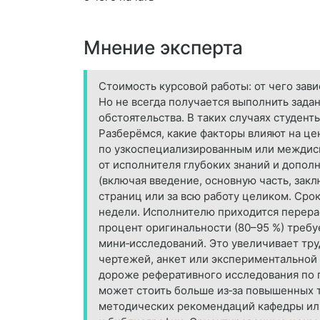
Мнение эксперта
Стоимость курсовой работы: от чего зав
Но не всегда получается выполнить зада
обстоятельства. В таких случаях студен
Разберёмся, какие факторы влияют на ц
по узкоспециализированным или междисц
от исполнителя глубоких знаний и допол
(включая введение, основную часть, зак
страниц или за всю работу целиком. Срок
недели. Исполнителю приходится перерас
процент оригинальности (80–95 %) требу
мини‑исследований. Это увеличивает тру
чертежей, анкет или экспериментальной 
дороже реферативного исследования по г
может стоить больше из‑за повышенных
методических рекомендаций кафедры или