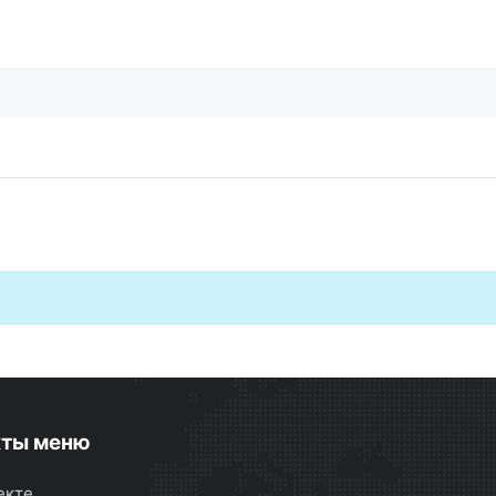
кты меню
екте