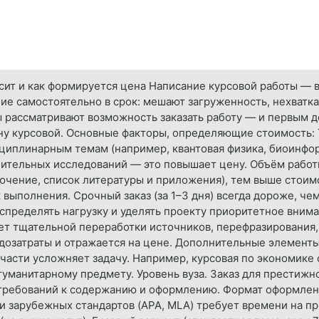
исит и как формируется цена Написание курсовой работы — 
ние самостоятельно в срок: мешают загруженность, нехватка
ты рассматривают возможность заказать работу — и первым 
ену курсовой. Основные факторы, определяющие стоимость:
иплинарным темам (например, квантовая физика, биоинфо
нительных исследований — это повышает цену. Объём работ
лючение, список литературы и приложения), тем выше стоим
 выполнения. Срочный заказ (за 1–3 дня) всегда дороже, че
пределять нагрузку и уделять проекту приоритетное внима
ет тщательной переработки источников, перефразирования,
дозатраты и отражается на цене. Дополнительные элементы.
части усложняет задачу. Например, курсовая по экономике
уманитарному предмету. Уровень вуза. Заказ для престижн
 требований к содержанию и оформлению. Формат оформле
 зарубежных стандартов (APA, MLA) требует времени на пр