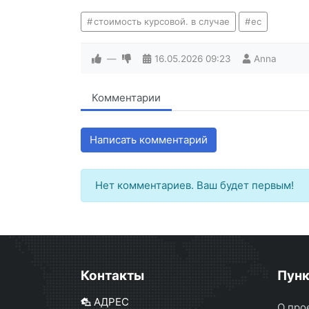
стоимость курсовой. в случае
ес
—
16.05.2026
09:23
Anna
Комментарии
Написать комментарий
Нет комментариев. Ваш будет первым!
Контакты
Пун
АДРЕС
О про