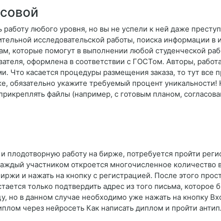
рсовой
 работу любого уровня, но вы не успели к ней даже преступ
лительной исследовательской работы, поиска информации в и
м, которые помогут в выполнении любой студенческой рабо
вателя, оформлена в соответствии с ГОСТом. Авторы, рабо
. Что касается процедуры размещения заказа, то тут все п
 же, обязательно укажите требуемый процент уникальности!
 прикреплять файлы (например, с готовым планом, согласов
ю и плодотворную работу на бирже, потребуется пройти рег
 каждый участником откроется многочисленное количество 
иржи и нажать на кнопку с регистрацией. После этого прос
ается только подтвердить адрес из того письма, которое б
цу, но в данном случае необходимо уже нажать на кнопку Вх
иплом через нейросеть Как написать диплом и пройти анти