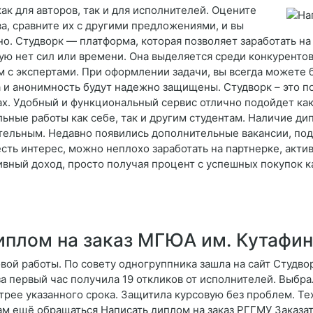
к для авторов, так и для исполнителей. Оцените
, сравните их с другими предложениями, и вы
но. Студворк — платформа, которая позволяет заработать на
ую нет сил или времени. Она выделяется среди конкурентов 
с экспертами. При оформлении задачи, вы всегда можете бы
а и анонимность будут надежно защищены. Студворк – это 
ах. Удобный и функциональный сервис отлично подойдет как
льные работы как себе, так и другим студентам. Наличие д
ательным. Недавно появились дополнительные вакансии, под
сть интерес, можно неплохо заработать на партнерке, актив
ивный доход, просто получая процент с успешных покупок 
иплом на заказ МГЮА им. Кутафи
ой работы. По совету одногруппника зашла на сайт Студво
за первый час получила 19 откликов от исполнителей. Выбра
трее указанного срока. Защитила курсовую без проблем. Те
 вам ещё обращаться Написать диплом на заказ РГГМУ Зака