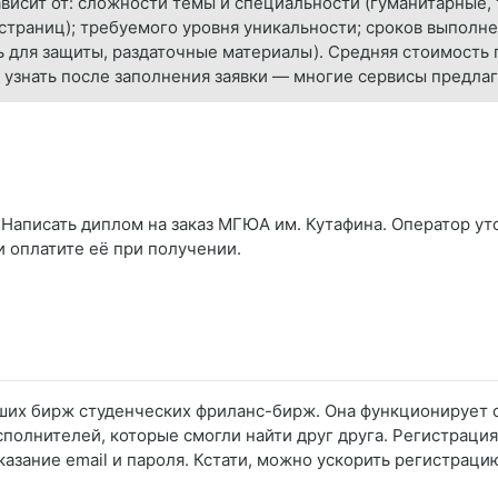
висит от: сложности темы и специальности (гуманитарные,
страниц); требуемого уровня уникальности; сроков выполне
ь для защиты, раздаточные материалы). Средняя стоимость
 узнать после заполнения заявки — многие сервисы предлаг
 Написать диплом на заказ МГЮА им. Кутафина. Оператор уто
и оплатите её при получении.
ших бирж студенческих фриланс-бирж. Она функционирует с 
сполнителей, которые смогли найти друг друга. Регистраци
казание email и пароля. Кстати, можно ускорить регистраци