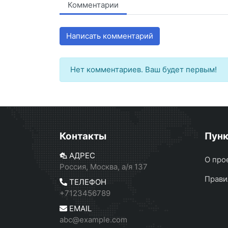
Комментарии
Написать комментарий
Нет комментариев. Ваш будет первым!
Контакты
Пун
АДРЕС
О про
Россия, Москва, а/я 137
Прави
ТЕЛЕФОН
+7123456789
EMAIL
abc@example.com