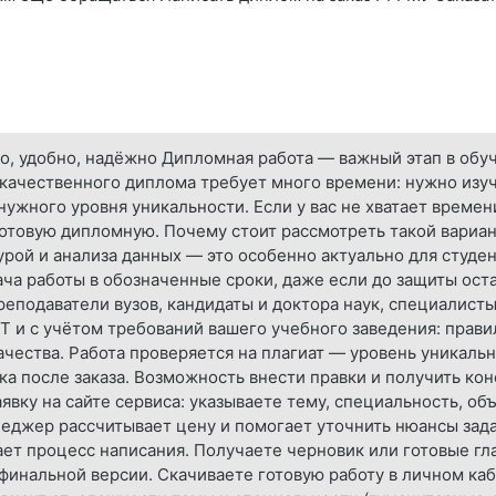
о, удобно, надёжно Дипломная работа — важный этап в обуче
а качественного диплома требует много времени: нужно изуч
ужного уровня уникальности. Если у вас не хватает времен
готовую дипломную. Почему стоит рассмотреть такой вариа
урой и анализа данных — это особенно актуально для студе
ача работы в обозначенные сроки, даже если до защиты ос
еподаватели вузов, кандидаты и доктора наук, специалисты
 и с учётом требований вашего учебного заведения: прави
ачества. Работа проверяется на плагиат — уровень уникальн
жка после заказа. Возможность внести правки и получить к
аявку на сайте сервиса: указываете тему, специальность, об
еджер рассчитывает цену и помогает уточнить нюансы зада
ает процесс написания. Получаете черновик или готовые гл
инальной версии. Скачиваете готовую работу в личном каби