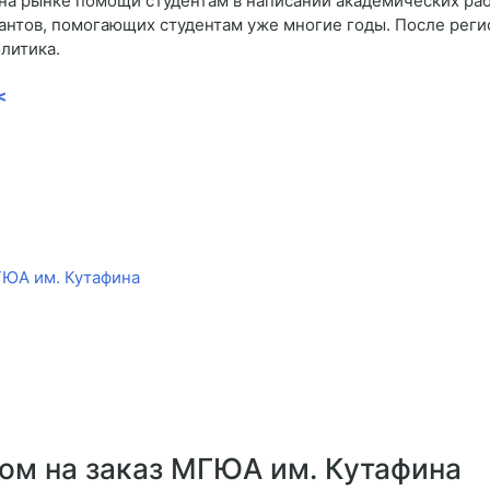
на рынке помощи студентам в написании академических рабо
антов, помогающих студентам уже многие годы. После реги
литика.
<
ГЮА им. Кутафина
лом на заказ МГЮА им. Кутафина