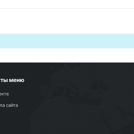
кты меню
екте
ла сайта