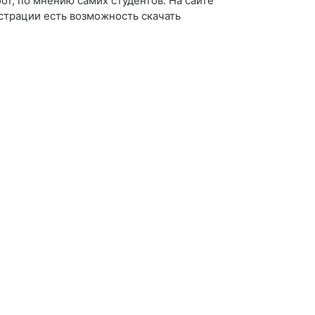
т, по мнению самих студентов. На сайте
страции есть возможность скачать