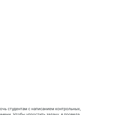
очь студентам с написанием контрольных,
мени. Чтобы упростить задачу, я провела