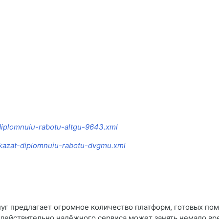
t-diplomnuiu-rabotu-altgu-9643.xml
akazat-diplomnuiu-rabotu-dvgmu.xml
уг предлагает огромное количество платформ, готовых пом
действительно надёжного сервиса может занять немало вре