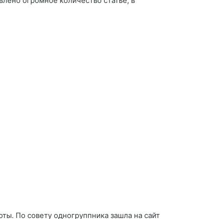
лено огромное количество статье, в
ты. По совету одногруппника зашла на сайт