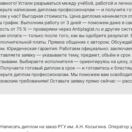
лавного! Устали разрываться между учёбой, работой и личн
ерьте написание диплома профессионалам — и получите гот
плом у нас? Выгодная стоимость. Цена диплома начинается о
ш график. Выполним работу от 3 дней — поможем даже в са
ть от 75 % — проверяем через Antiplagiat.ru и другие сис
ная оплата — только после того, как вы одобрите результат.
полнительной платы. Прямое общение с автором. Обсуждайт
ом. Юридическая гарантия. Работаем официально: заключае
ставляете заявку — указываете тему, предмет, объём и сро
тзывами. Выбираете исполнителя — ориентируясь на цену, 
 Получаете готовый диплом в срок — и готовитесь к блестя
верьте диплом профессионалам. Мы поможем вам освободить
зовским требованиям! Оставьте заявку прямо сейчас — расс
Написать диплом на заказ РГУ им. А.Н. Косыгина. Оператор 