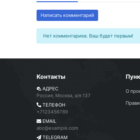
Написать комментарий
Нет комментариев. Ваш будет первым!
Контакты
Пун
АДРЕС
О про
Россия, Москва, а/я 137
Прави
ТЕЛЕФОН
+7123456789
EMAIL
abc@example.com
TELEGRAM