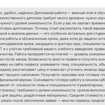
о, удобно, надёжно Дипломная работа — важный этап в обуче
а качественного диплома требует много времени: нужно изуч
ужного уровня уникальности. Если у вас не хватает времен
готовую дипломную. Почему стоит рассмотреть такой вариа
урой и анализа данных — это особенно актуально для студе
ача работы в обозначенные сроки, даже если до защиты ос
еподаватели вузов, кандидаты и доктора наук, специалисты
 и с учётом требований вашего учебного заведения: прави
ачества. Работа проверяется на плагиат — уровень уникальн
жка после заказа. Возможность внести правки и получить к
аявку на сайте сервиса: указываете тему, специальность, об
еджер рассчитывает цену и помогает уточнить нюансы зада
ает процесс написания. Получаете черновик или готовые гл
инальной версии. Скачиваете готовую работу в личном каби
висит от: сложности темы и специальности (гуманитарные,
страниц); требуемого уровня уникальности; сроков выполне
ь для защиты, раздаточные материалы). Средняя стоимость
 узнать после заполнения заявки — многие сервисы предлаг