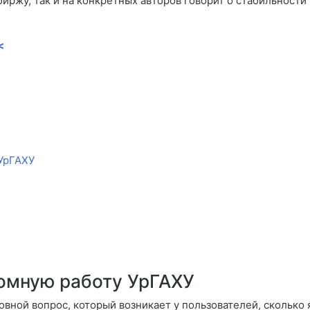
биржу, так и на конкретных авторов говорит о стабильности
<
 УрГАХУ
ломную работу УрГАХУ
овной вопрос, который возникает у пользователей, сколько 