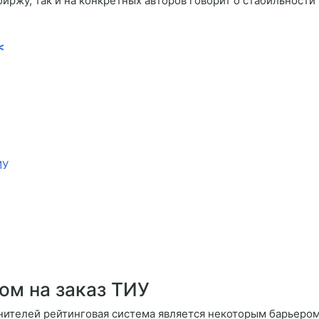
биржу, так и на конкретных авторов говорит о стабильности
<
ИУ
ом на заказ ТИУ
нителей рейтинговая система является некоторым барьером,