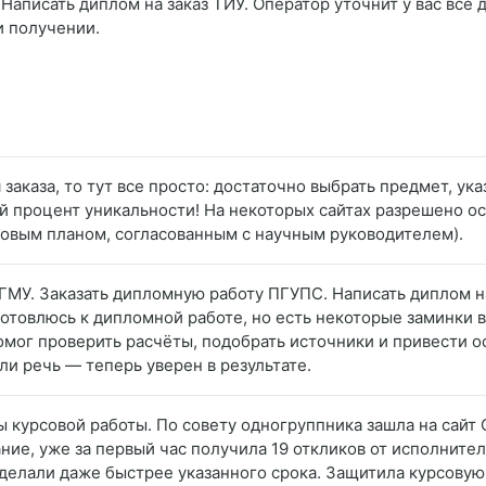
Написать диплом на заказ ТИУ. Оператор уточнит у вас все 
и получении.
аказа, то тут все просто: достаточно выбрать предмет, указ
 процент уникальности! На некоторых сайтах разрешено ос
товым планом, согласованным с научным руководителем).
ГМУ. Заказать дипломную работу ПГУПС. Написать диплом на
товлюсь к дипломной работе, но есть некоторые заминки в
й помог проверить расчёты, подобрать источники и привести
ли речь — теперь уверен в результате.
 курсовой работы. По совету одногруппника зашла на сайт 
ние, уже за первый час получила 19 откликов от исполните
сделали даже быстрее указанного срока. Защитила курсовую