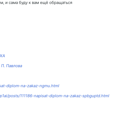
м, и сама буду к вам ещё обращаться
СХА
 П. Павлова
isat-diplom-na-zakaz-ngmu.html
p1ai/posts/111186-napisat-diplom-na-zakaz-spbguptd.html