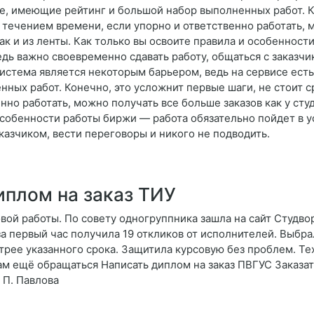
ее, имеющие рейтинг и большой набор выполненных работ. К
 течением времени, если упорно и ответственно работать, 
так и из ленты. Как только вы освоите правила и особеннос
дь важно своевременно сдавать работу, общаться с заказчи
истема является некоторым барьером, ведь на сервисе есть
ых работ. Конечно, это усложнит первые шаги, не стоит ср
но работать, можно получать все больше заказов как у студ
 особенности работы биржи — работа обязательно пойдет в 
казчиком, вести переговоры и никого не подводить.
иплом на заказ ТИУ
ой работы. По совету одногруппника зашла на сайт Студво
за первый час получила 19 откликов от исполнителей. Выбра
трее указанного срока. Защитила курсовую без проблем. Те
вам ещё обращаться Написать диплом на заказ ПВГУС Заказ
 П. Павлова