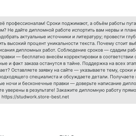
 её профессионалам! Сроки поджимают, а объём работы пуга
ым? Не дайте дипломной работе испортить вам нервы и пла
одобрать актуальные источники и литературу; провести глу
чить высокий процент уникальности текста. Почему стоит в
сания дипломных работ. Соблюдение сроков — сдадим рабо
правки — бесплатно внесём корректировки в соответствии 
 и факт заказа останутся в тайне. Поддержка на всех этап
тает? Оставляете заявку на сайте — указываете тему, сроки
подходящего специалиста и обсуждаете детали. Получаете г
ые ночи и бесконечные правки — доверьте написание дипл
те уверены в результате! Закажите дипломную работу прям
https://studwork.store-best.net