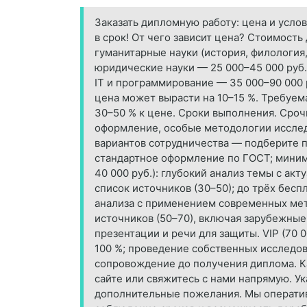
Заказать дипломную работу: цена и усл
в срок! От чего зависит цена? Стоимост
гуманитарные науки (история, филология,
юридические науки — 25 000–45 000 руб.
IT и программирование — 35 000–90 000
цена может вырасти на 10–15 %. Требуем
30–50 % к цене. Сроки выполнения. Сроч
оформление, особые методологии исслед
вариантов сотрудничества — подберите по
стандартное оформление по ГОСТ; минима
40 000 руб.): глубокий анализ темы с а
список источников (30–50); до трёх бесп
анализа с применением современных мет
источников (50–70), включая зарубежные
презентации и речи для защиты. VIP (70 
100 %; проведение собственных исследов
сопровождение до получения диплома. Ка
сайте или свяжитесь с нами напрямую. У
дополнительные пожелания. Мы оператив