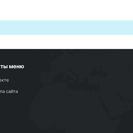
кты меню
екте
ла сайта