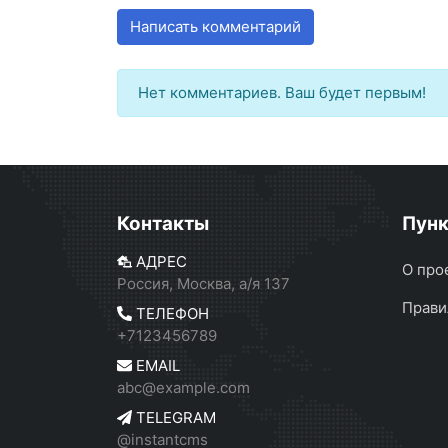
Написать комментарий
Нет комментариев. Ваш будет первым!
Контакты
Пун
АДРЕС
О про
Россия, Москва, а/я 137
Прави
ТЕЛЕФОН
+7123456789
EMAIL
abc@example.com
TELEGRAM
@instantcms