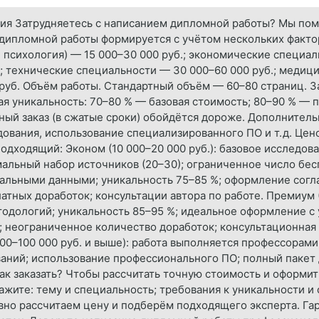
овия Затрудняетесь с написанием дипломной работы? Мы по
ь дипломной работы формируется с учётом нескольких факт
 психология) — 15 000–30 000 руб.; экономические специал
; технические специальности — 30 000–60 000 руб.; медици
 руб. Объём работы. Стандартный объём — 60–80 страниц. 
ая уникальность: 70–80 % — базовая стоимость; 80–90 % — 
ный заказ (в сжатые сроки) обойдётся дороже. Дополнител
ования, использование специализированного ПО и т. д. Це
дходящий: Эконом (10 000–20 000 руб.): базовое исследова
льный набор источников (20–30); ограниченное число бесп
ктуальными данными; уникальность 75–85 %; оформление сог
латных доработок; консультации автора по работе. Премиум 
одологий; уникальность 85–95 %; идеальное оформление с 
; неограниченное количество доработок; консультационная
000–100 000 руб. и выше): работа выполняется профессорами
аний; использование профессионального ПО; полный пакет
к заказать? Чтобы рассчитать точную стоимость и оформить
кажите: тему и специальность; требования к уникальности
но рассчитаем цену и подберём подходящего эксперта. Га