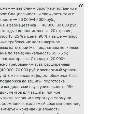
можем — выполним работу качественно и
оров: Специальность и сложность темы:
ьности — 20 000–40 000 руб.;
на и фармацевтика — 40 000–80 000 руб.;
За каждые дополнительные 20 страниц
плюс 15–25 % к цене; 90 % и выше — плюс
ьные требования: нестандартное
новые категории Мы предлагаем несколько
ние по теме; уникальность 65–75 %;
латных правок. Стандарт (20 000–
ласно требованиям вуза; расширенный
(40 000–70 000 руб.): экспертный уровень
учётом нюансов кафедры; обширная база
 поддержка до защиты; подготовка
 и кандидатами наук; уникальность 95–
 документов для защиты; личное
 заказ, заполните короткую форму на
 и оформлению; желаемый срок выполнения;
рантируем конфиденциальность,