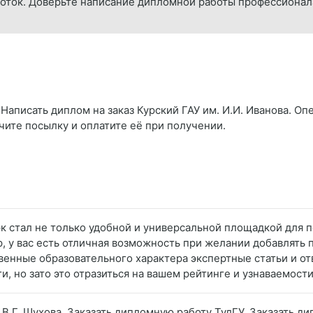
оток. Доверьте написание дипломной работы профессионал
Написать диплом на заказ Курский ГАУ им. И.И. Иванова. Опе
чите посылку и оплатите её при получении.
к стал не только удобной и универсальной площадкой для 
 у вас есть отличная возможность при желании добавлять 
твенные образовательного характера экспертные статьи и о
и, но зато это отразиться на вашем рейтинге и узнаваемости
 В.Г. Шухова. Заказать дипломную работу ТулГУ. Заказать д