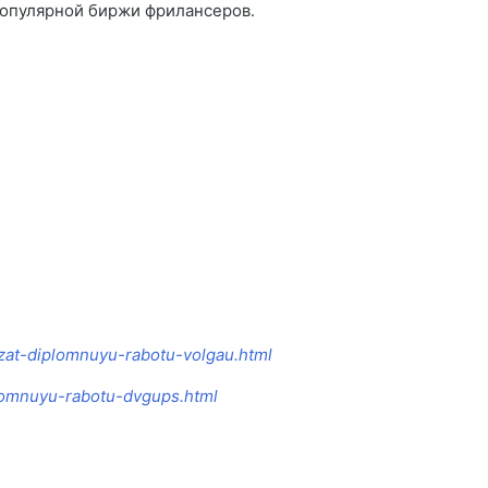
опулярной биржи фрилансеров.
azat-diplomnuyu-rabotu-volgau.html
iplomnuyu-rabotu-dvgups.html