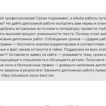
 её профессионалам! Сроки поджимают, а объём работы пуга
ым? Не дайте дипломной работе испортить вам нервы и пла
одобрать актуальные источники и литературу; провести глу
чить высокий процент уникальности текста. Почему стоит в
сания дипломных работ. Соблюдение сроков — сдадим рабо
правки — бесплатно внесём корректировки в соответствии 
 и факт заказа останутся в тайне. Поддержка на всех этап
тает? Оставляете заявку на сайте — указываете тему, сроки
подходящего специалиста и обсуждаете детали. Получаете г
ые ночи и бесконечные правки — доверьте написание дипл
те уверены в результате! Закажите дипломную работу прям
https://studwork.store-best.net