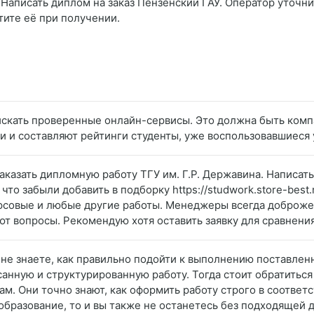
Написать диплом на заказ Пензенский ГАУ. Оператор уточнит
тите её при получении.
оискать проверенные онлайн-сервисы. Это должна быть ком
ки и составляют рейтинги студенты, уже воспользовавшиеся 
аказать дипломную работу ТГУ им. Г.Р. Державина. Написать 
что забыли добавить в подборку https://studwork.store-bes
рсовые и любые другие работы. Менеджеры всегда доброжел
т вопросы. Рекомендую хотя оставить заявку для сравнения 
вы не знаете, как правильно подойти к выполнению поставлен
анную и структурированную работу. Тогда стоит обратиться 
. Они точно знают, как оформить работу строго в соответ
бразование, то и вы также не останетесь без подходящей д