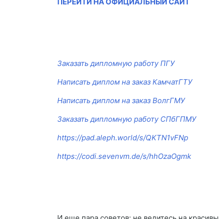
ПЕРЕЙТИ НА ОФИЦИАЛЬНЫЙ САЙТ
Заказать дипломную работу ПГУ
Написать диплом на заказ КамчатГТУ
Написать диплом на заказ ВолгГМУ
Заказать дипломную работу СПбГПМУ
https://pad.aleph.world/s/QKTN1vFNp
https://codi.sevenvm.de/s/hhOzaOgmk
И еще пара советов: не ведитесь на красивы