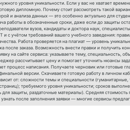
ужного уровня уникальности. Если у вас не хватает времен
готовую дипломную. Почему стоит рассмотреть такой вариа
урой и анализа данных — это особенно актуально для студе
ача работы в обозначенные сроки, даже если до защиты ос
еподаватели вузов, кандидаты и доктора наук, специалисты
 и с учётом требований вашего учебного заведения: прави
ачества. Работа проверяется на плагиат — уровень уникальн
жка после заказа. Возможность внести правки и получить к
аявку на сайте сервиса: указываете тему, специальность, об
еджер рассчитывает цену и помогает уточнить нюансы зада
ает процесс написания. Получаете черновик или готовые гл
инальной версии. Скачиваете готовую работу в личном каби
висит от: сложности темы и специальности (гуманитарные,
страниц); требуемого уровня уникальности; сроков выполне
ь для защиты, раздаточные материалы). Средняя стоимость
 узнать после заполнения заявки — многие сервисы предлаг