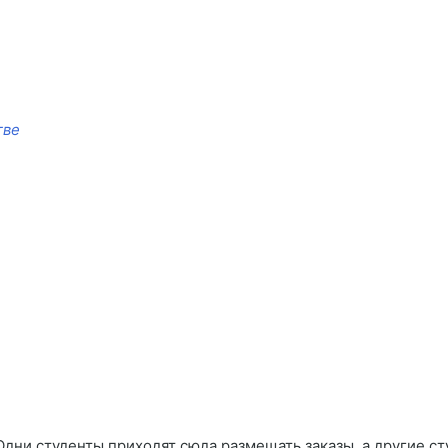
тве
Одни студенты приходят сюда размещать заказы, а другие ст