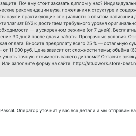
защите! Почему стоит заказать диплом у нас? Индивидуаль
ческие рекомендации вуза, пожелания к структуре и содер
ты наук и практикующие специалисты с опытом написания д
нтиплагиат ВУЗ»: достигаем требуемого уровня оригинально
обходимости — в ускоренном режиме (от 7 дней). Бесплатны
чение 30 дней после сдачи работы. Прозрачные условия. Оф
бкая оплата. Вносите предоплату всего 25 % — остальную с
т 11 000 руб. Цена зависит от: сложности темы; объёма (6
е узнать точную стоимость вашего диплома? Оставьте заявк
 Или заполните форму на сайте: https://studwork.store-bes
Pascal. Оператор уточнит у вас все детали и мы отправим ва