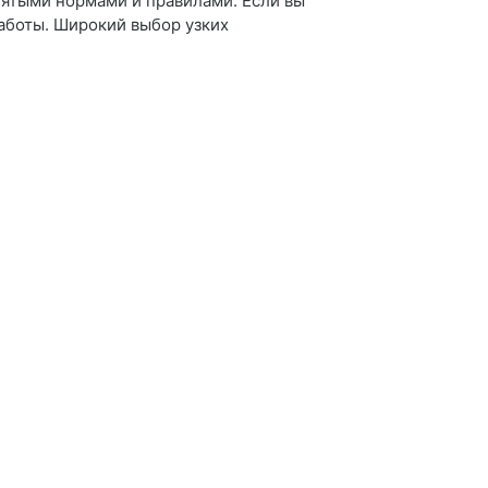
нятыми нормами и правилами. Если вы
работы. Широкий выбор узких