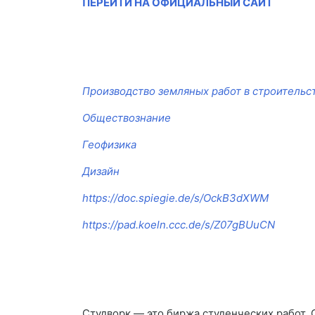
ПЕРЕЙТИ НА ОФИЦИАЛЬНЫЙ САЙТ
Производство земляных работ в строительс
Обществознание
Геофизика
Дизайн
https://doc.spiegie.de/s/OckB3dXWM
https://pad.koeln.ccc.de/s/Z07gBUuCN
Студворк — это биржа студенческих работ. 