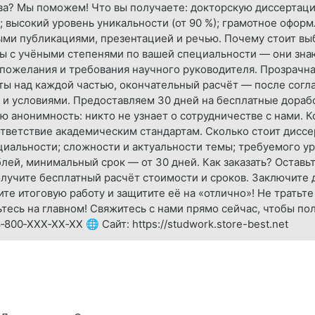
тва? Мы поможем! Что вы получаете: докторскую диссертаци
 высокий уровень уникальности (от 90 %); грамотное офор
ми публикациями, презентацией и речью. Почему стоит выб
ты с учёными степенями по вашей специальности — они зна
пожелания и требования научного руководителя. Прозрачна
ты над каждой частью, окончательный расчёт — после согл
и условиями. Предоставляем 30 дней на бесплатные дорабо
 анонимность: никто не узнает о сотрудничестве с нами. К
ответствие академическим стандартам. Сколько стоит дисс
ециальности; сложности и актуальности темы; требуемого у
ей, минимальный срок — от 30 дней. Как заказать? Оставьт
лучите бесплатный расчёт стоимости и сроков. Заключите 
те итоговую работу и защитите её на «отлично»! Не тратьт
тесь на главном! Свяжитесь с нами прямо сейчас, чтобы по
800‑XXX‑XX‑XX 🌐 Сайт: https://studwork.store-best.net