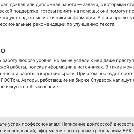
ерат, доклад или дипломная работа — задачи, с которыми ст
ской поддержке, готовы прийти на помощь: они помогут п
мендуют надёжные источники информации. А если проект у
фессиональные рекомендации по улучшению текста.
во
 работу любого уровня, но вы не успели к ней даже преступ
ской работы, поиска информации в источниках. В такие мом
ческой работы в короткие сроки. При этом она будет соотв
с ГОСТом. Авторы, работающие на бирже Студворк напишут 
ое искусство Языкознание
рьте успех профессионалам! Написание докторской диссерт
е исследований, оформление по строгим требованиям ВАК… Н