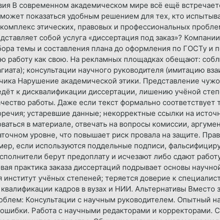
твия В современном академическом мире всё ещё встречает
д может показаться удобным решением для тех, кто испытыв
 комплекс этических, правовых и профессиональных пробле
едставляет собой услуга «диссертация под заказ»? Компани
бора темы и составления плана до оформления по ГОСТу и п
ую работу как свою. На рекламных площадках обещают: собл
агиата); консультации научного руководителя (имитацию вз
зчика Нарушение академической этики. Представление чужой
ведёт к дисквалификации диссертации, лишению учёной степ
чество работы. Даже если текст формально соответствует 
речия; устаревшие данные; некорректные ссылки на источ
аться в материале, отвечать на вопросы комиссии, аргумен
аточном уровне, что повышает риск провала на защите. Прав
имер, если используются поддельные подписи, фальсифицир
сполнители берут предоплату и исчезают либо сдают работу
вая практика заказа диссертаций подрывает основы научно
 институт учёных степеней; теряется доверие к специалис
 квалификации кадров в вузах и НИИ. Альтернативы Вместо 
облем: Консультации с научным руководителем. Опытный н
ь ошибки. Работа с научными редакторами и корректорами. 