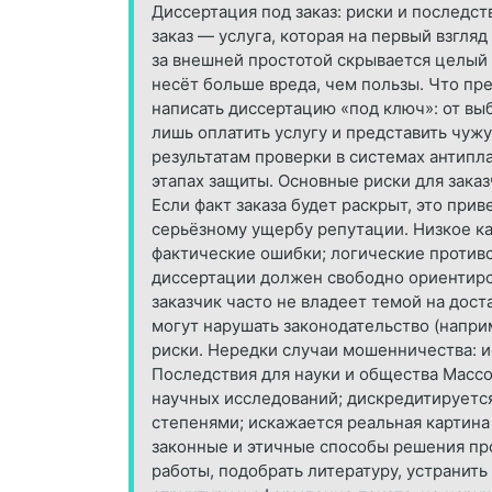
Диссертация под заказ: риски и последс
заказ — услуга, которая на первый взгля
за внешней простотой скрывается целый
несёт больше вреда, чем пользы. Что пр
написать диссертацию «под ключ»: от вы
лишь оплатить услугу и представить чуж
результатам проверки в системах антипл
этапах защиты. Основные риски для зака
Если факт заказа будет раскрыт, это при
серьёзному ущербу репутации. Низкое ка
фактические ошибки; логические противо
диссертации должен свободно ориентиров
заказчик часто не владеет темой на дост
могут нарушать законодательство (напр
риски. Нередки случаи мошенничества: и
Последствия для науки и общества Массо
научных исследований; дискредитируется
степенями; искажается реальная картина
законные и этичные способы решения пр
работы, подобрать литературу, устранит