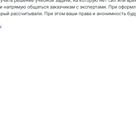
лучить решение учебной задачи, на которую нет сил или вре
и напрямую общаться заказчикам с экспертами. При оформл
оторый рассчитывали. При этом ваши права и анонимность б
<