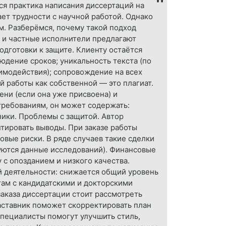
ся практика написания диссертаций на
ает трудности с научной работой. Однако
м. Разберёмся, почему такой подход
и и частные исполнители предлагают
одготовки к защите. Клиенту остаётся
юдение сроков; уникальность текста (по
аимодействия); сопровождение на всех
 работы как собственной — это плагиат.
ени (если она уже присвоена) и
требованиям, он может содержать:
ники. Проблемы с защитой. Автор
тировать выводы. При заказе работы
овые риски. В ряде случаев такие сделки
уются данные исследований). Финансовые
 с опозданием и низкого качества.
й деятельности: снижается общий уровень
там с кандидатскими и докторскими
заказа диссертации стоит рассмотреть
аставник поможет скорректировать план
Специалисты помогут улучшить стиль,