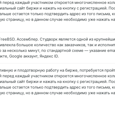
й перед каждый участником откроется многочисленное кол
альный сайт биржи и нажать на кнопку с регистрацией. По
льше остается только подтвердить адрес из того письма, к
ную страницу, но в данном случае необходимо уже нажать на
. FreeBSD. Ассемблер. Студворк является одной из крупней
ривлекла большое количество как заказчиков, так и исполнит
 за несколько минут, по стандартной схеме — указание emai
те, Google аккаунт, Яндекс ID.
активную и плодотворную работу на бирже, потребуется про
й перед каждый участником откроется многочисленное кол
альный сайт биржи и нажать на кнопку с регистрацией. По
льше остается только подтвердить адрес из того письма, к
ную страницу, но в данном случае необходимо уже нажать на