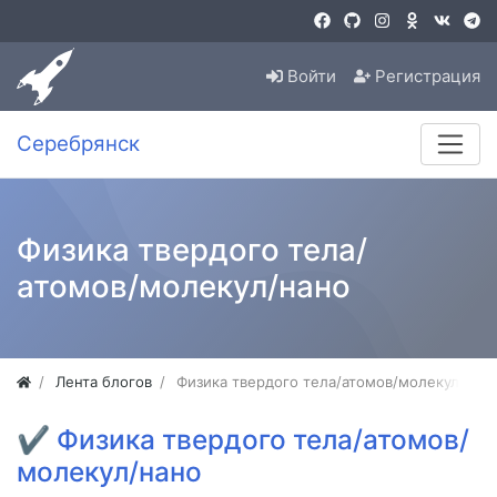
Войти
Регистрация
Серебрянск
Физика твердого тела/
атомов/молекул/нано
Лента блогов
Физика твердого тела/атомов/молекул/нан
✔
Физика твердого тела/атомов/
молекул/нано