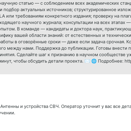
научную статью — с соблюдением всех академических стан
 и подбор актуальных источников; структурированное излож
A или требованиям конкретного издания; проверку на плаг
одящего научного журнала; консультации на всех этапах —
 опытом. В команде — кандидаты и доктора наук, практикую
фику вашей области знаний: от естественных и технически
работы в оговорённые сроки — даже если задача срочная. 
го между нами. Поддержка до публикации. Готовы внести 
инятия. Сделайте шаг к признанию в научном сообществе уж
нут, чтобы обсудить детали проекта. ✉️ 🌐 Подробнее: https
Антенны и устройства СВЧ. Оператор уточнит у вас все дета
учении.