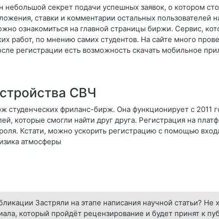
н небольшой секрет подачи успешных заявок, о котором стои
ложения, ставки и комментарии остальных пользователей на
ожно ознакомиться на главной страницы биржи. Сервис, ко
х работ, по мнению самих студентов. На сайте много пров
сле регистрации есть возможность скачать мобильное прил
устройства СВЧ
ж студенческих фриланс-бирж. Она функционирует с 2011 г
лей, которые смогли найти друг друга. Регистрация на плат
ароля. Кстати, можно ускорить регистрацию с помощью входа
Физика атмосферы
бликации Застряли на этапе написания научной статьи? Не 
иала, который пройдёт рецензирование и будет принят к п