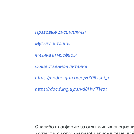
Правовые дисциплины
Музыка и танцы
Физика атмосферы
Общественное питание
https://hedge.grin.hu/s/H709zani_x
https://doc.fung.uy/s/vd8HwlTWot
Спасибо платформе за отзывчивых специалис
эксперта, с которым разобрались в теме, вс