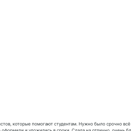
тов, которые помогают студентам. Нужно было срочно всё с
ё оформили и уложились в сроки. Сдала на отлично, очень б