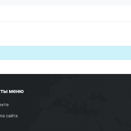
кты меню
екте
ла сайта