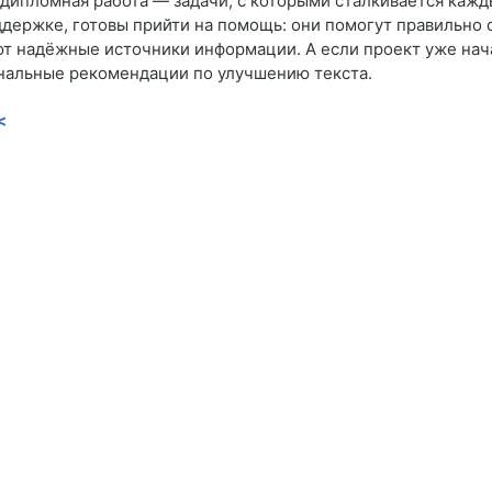
и дипломная работа — задачи, с которыми сталкивается кажд
ержке, готовы прийти на помощь: они помогут правильно 
т надёжные источники информации. А если проект уже нача
нальные рекомендации по улучшению текста.
<