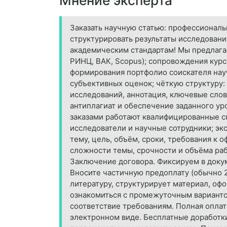
Мнение эксперта
Заказать научную статью: профессиональ
структурировать результаты исследован
академическим стандартам! Мы предлагаем
РИНЦ, ВАК, Scopus); сопровождения курс
формирования портфолио соискателя науч
субъективных оценок; чёткую структуру:
исследований, аннотация, ключевые слов
антиплагиат и обеспечение заданного ур
заказами работают квалифицированные с
исследователи и научные сотрудники; эк
тему, цель, объём, сроки, требования к
сложности темы, срочности и объёма раб
Заключение договора. Фиксируем в докум
Вносите частичную предоплату (обычно 2
литературу, структурирует материал, оф
ознакомиться с промежуточным вариантом
соответствие требованиям. Полная оплат
электронном виде. Бесплатные доработки