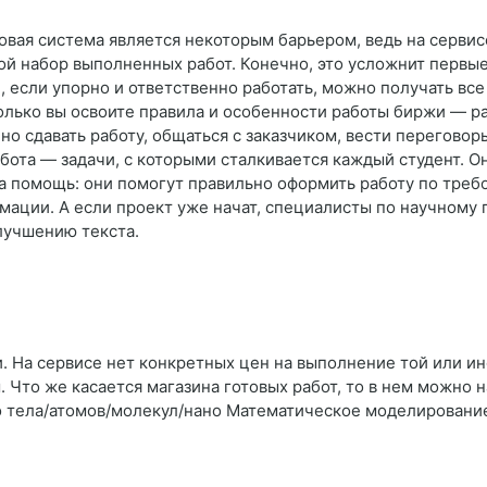
вая система является некоторым барьером, ведь на сервисе
 набор выполненных работ. Конечно, это усложнит первые ш
 если упорно и ответственно работать, можно получать все 
 только вы освоите правила и особенности работы биржи — р
о сдавать работу, общаться с заказчиком, вести переговоры
абота — задачи, с которыми сталкивается каждый студент.
а помощь: они помогут правильно оформить работу по треб
ции. А если проект уже начат, специалисты по научному 
лучшению текста.
 На сервисе нет конкретных цен на выполнение той или ин
. Что же касается магазина готовых работ, то в нем можно
го тела/атомов/молекул/нано Математическое моделирован