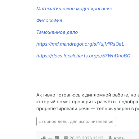
Математическое моделирование
Философия
Таможенное дело
https://md.mandragot.org/s/YujMlRsOeL
https://docs.localcharts.org/s/57WhDhoBC
Активно готовлюсь к дипломной работе, но е
который помог проверить расчёты, подобрат
прорепетировали речь — теперь уверен в ре
горное дело. для исполнителей ре
—
28.05.2026
13:12
Anna