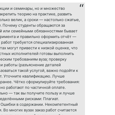
лекции и семинары, но и множество
крепить теорию на практике, развить
лько велик, а сроки — настолько сжатые,
у. Почему студенты обращаются за
ой или семейными обязанностями бывает
еримента и правильно оформить отчёт —
х работ требуется специализированная
тах могут привести к низкой оценке, что
астных исполнителей готовы выполнить
ческим требованиям вуза; проверку
чи работы (разъяснение деталей
зоваться такой услугой, важно подойти к
т. Уточните квалификацию. Лучше
аранее. Чётко сформулируйте требования:
но работают по частичной оплате.
льно — так вы получите пользу и лучше
ределёнными рисками: Плагиат.
. Ошибки в содержании. Некомпетентный
 Во многих вузах заказ работ считается