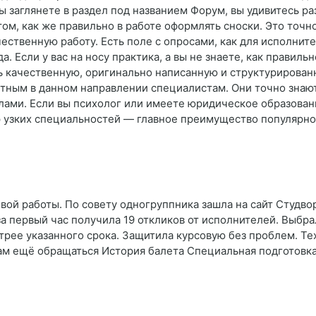
вы заглянете в раздел под названием Форум, вы удивитесь 
ом, как же правильно в работе оформлять сноски. Это точ
ственную работу. Есть поле с опросами, как для исполните
а. Если у вас на носу практика, а вы не знаете, как прави
ь качественную, оригинально написанную и структурированн
ытным в данном направлении специалистам. Они точно знают
ами. Если вы психолог или имеете юридическое образование
р узких специальностей — главное преимущество популярн
ой работы. По совету одногруппника зашла на сайт Студво
за первый час получила 19 откликов от исполнителей. Выбра
трее указанного срока. Защитила курсовую без проблем. Те
вам ещё обращаться История балета Специальная подготовк