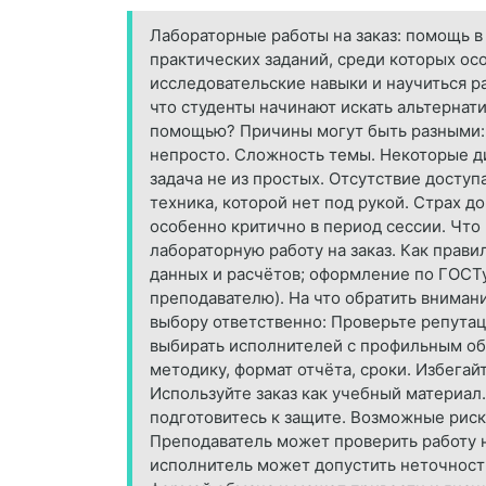
Лабораторные работы на заказ: помощь в 
практических заданий, среди которых ос
исследовательские навыки и научиться р
что студенты начинают искать альтернат
помощью? Причины могут быть разными: 
непросто. Сложность темы. Некоторые ди
задача не из простых. Отсутствие досту
техника, которой нет под рукой. Страх д
особенно критично в период сессии. Что
лабораторную работу на заказ. Как прав
данных и расчётов; оформление по ГОСТу
преподавателю). На что обратить вниман
выбору ответственно: Проверьте репута
выбирать исполнителей с профильным обр
методику, формат отчёта, сроки. Избега
Используйте заказ как учебный материал.
подготовитесь к защите. Возможные риск
Преподаватель может проверить работу 
исполнитель может допустить неточности