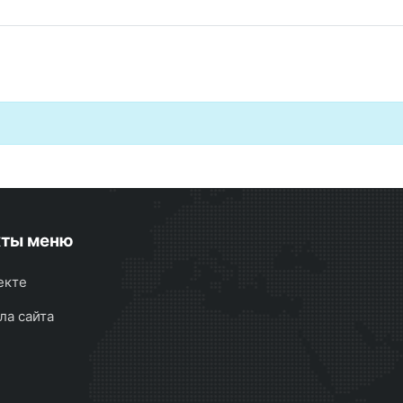
кты меню
екте
ла сайта