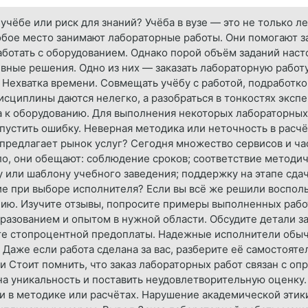
учёбе или риск для знаний? Учёба в вузе — это не только 
обое место занимают лабораторные работы. Они помогают за
аботать с оборудованием. Однако порой объём заданий насто
ивные решения. Одно из них — заказать лабораторную работ
Нехватка времени. Совмещать учёбу с работой, подработк
сциплины даются нелегко, а разобраться в тонкостях эксп
па к оборудованию. Для выполнения некоторых лабораторны
опустить ошибку. Неверная методика или неточность в расчё
 предлагает рынок услуг? Сегодня множество сервисов и ч
ило, они обещают: соблюдение сроков; соответствие методи
 или шаблону учебного заведения; поддержку на этапе сда
ие при выборе исполнителя? Если вы всё же решили восполь
цию. Изучите отзывы, попросите примеры выполненных рабо
азованием и опытом в нужной области. Обсудите детали з
йте стопроцентной предоплаты. Надежные исполнители обыч
 Даже если работа сделана за вас, разберите её самостояте
и Стоит помнить, что заказ лабораторных работ связан с оп
на уникальность и поставить неудовлетворительную оценку
 в методике или расчётах. Нарушение академической этики.