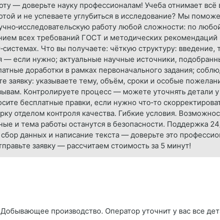
ту — доверьте науку профессионалам! Учеба отнимает всё в
той и не успеваете углубиться в исследование? Мы поможе
учно‑исследовательскую работу любой сложности: по любой
ием всех требований ГОСТ и методических рекомендаций ва
‑системах. Что вы получаете: чёткую структуру: введение,
я — если нужно; актуальные научные источники, подобранн
платные доработки в рамках первоначального задания; собл
те заявку: указываете тему, объём, сроки и особые пожелан
зывам. Контролируете процесс — можете уточнять детали у
осите бесплатные правки, если нужно что‑то скорректироват
рку отделом контроля качества. Гибкие условия. Возможнос
ные и тема работы останутся в безопасности. Поддержка 24
 сбор данных и написание текста — доверьте это професси
правьте заявку — рассчитаем стоимость за 5 минут!
 Добывающее производство. Оператор уточнит у вас все дет