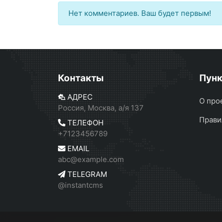
Нет комментариев. Ваш будет первым!
Контакты
Пун
АДРЕС
О про
Россия, Москва, а/я 137
Прави
ТЕЛЕФОН
+7123456789
EMAIL
abc@example.com
TELEGRAM
@instantcms