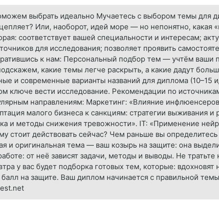
оможем выбрать идеально Мучаетесь с выбором темы для д
цепляет? Или, наоборот, идей море — но непонятно, какая 
торая: соответствует вашей специальности и интересам; акт
точников для исследования; позволяет проявить самостояте
братившись к нам: Персональный подбор тем — учтём ваши 
одскажем, какие темы легче раскрыть, а какие дадут боль
ые и современные варианты названий для диплома (10–15 ид
ком ключе вести исследование. Рекомендации по источникам
улярным направлениям: Маркетинг: «Влияние инфлюенсеров
птация малого бизнеса к санкциям: стратегии выживания и р
ика и методы снижения тревожности». IT: «Применение ней
му стоит действовать сейчас? Чем раньше вы определитесь
ая и оригинальная тема — ваш козырь на защите: она выдели
аботе: от неё зависят задачи, методы и выводы. Не тратьте
втра у вас будет подборка готовых тем, которые: вдохновят 
 балл на защите. Ваш диплом начинается с правильной темы
est.net