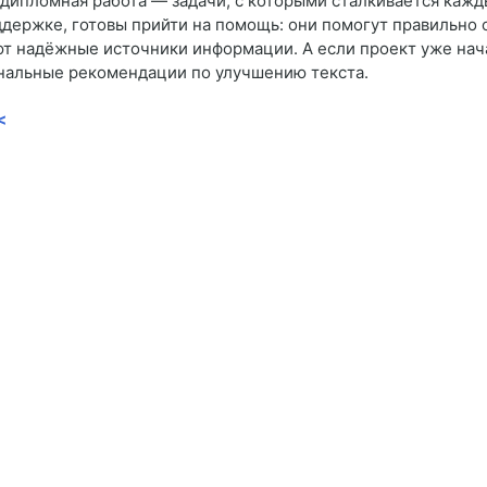
и дипломная работа — задачи, с которыми сталкивается кажд
ержке, готовы прийти на помощь: они помогут правильно 
т надёжные источники информации. А если проект уже нача
нальные рекомендации по улучшению текста.
<