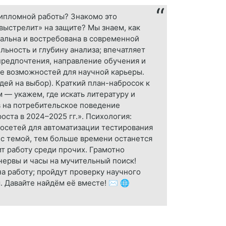
ипломной работы? Знакомо это
«выстрелит» на защите? Мы знаем, как
уальна и востребована в современной
льность и глубину анализа; впечатляет
предпочтения, направление обучения и
ше возможностей для научной карьеры.
ей на выбор). Краткий план-набросок к
 — укажем, где искать литературу и
 на потребительское поведение
оста в 2024–2025 гг.». Психология:
росетей для автоматизации тестирования
 с темой, тем больше времени останется
т работу среди прочих. Грамотно
 нервы и часы на мучительный поиск!
на работу; пройдут проверку научного
. Давайте найдём её вместе! ✉️ 🌐