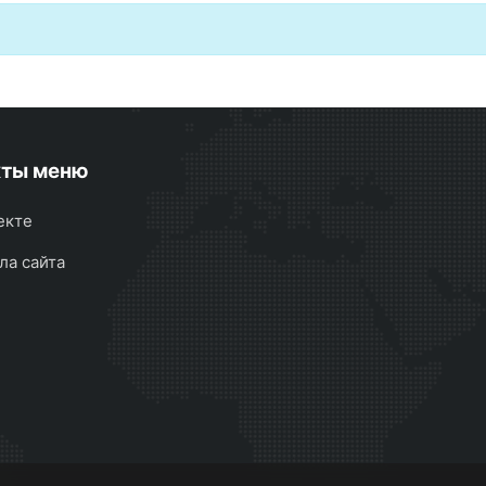
кты меню
екте
ла сайта