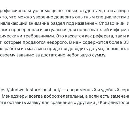
профессиональную помощь не только студентам, но и аспир
о то, что можно уверенно доверить опытным специалистам 
привлекающий внимание раздел под названием Справочник.
только проверенная и актуальная для пользователей информ
дическими требованиями. Это касается как реферата, так и 
от, которые продаются недорого. В нем содержится более 33
е работы из магазина придется доводить до ума, повышать
 своему заданию за достаточно небольшую сумму.
tps://studwork.store-best.net/ — современный и удобный се
. Менеджеры всегда доброжелательны, а если есть замечани
я оставить заявку для сравнения с другими ;) Конфликтол