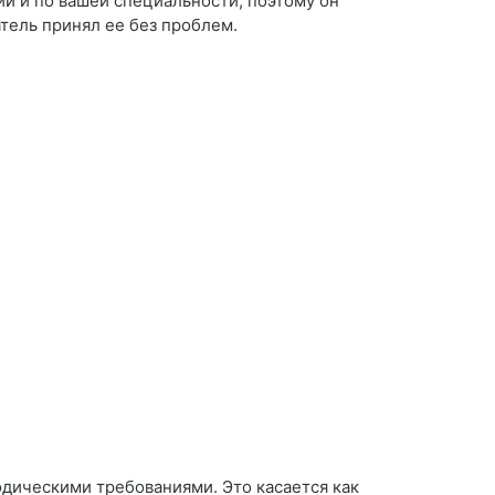
ии и по вашей специальности, поэтому он
атель принял ее без проблем.
одическими требованиями. Это касается как