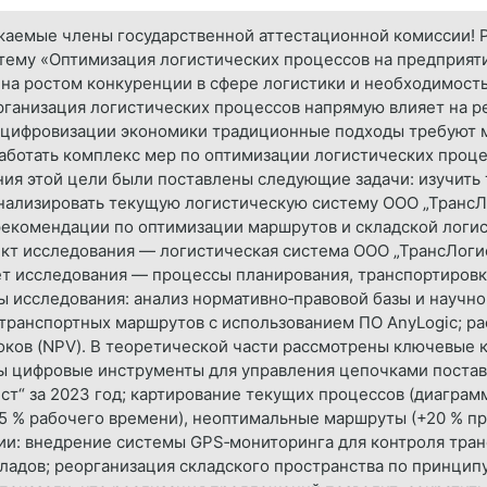
жаемые члены государственной аттестационной комиссии! 
тему «Оптимизация логистических процессов на предприяти
на ростом конкуренции в сфере логистики и необходимост
рганизация логистических процессов напрямую влияет на р
х цифровизации экономики традиционные подходы требуют 
аботать комплекс мер по оптимизации логистических проц
ния этой цели были поставлены следующие задачи: изучить
ализировать текущую логистическую систему ООО „ТрансЛог
рекомендации по оптимизации маршрутов и складской логис
т исследования — логистическая система ООО „ТрансЛоги
т исследования — процессы планирования, транспортировки
 исследования: анализ нормативно‑правовой базы и научн
транспортных маршрутов с использованием ПО AnyLogic; р
ков (NPV). В теоретической части рассмотрены ключевые 
ы цифровые инструменты для управления цепочками поставо
т“ за 2023 год; картирование текущих процессов (диаграм
15 % рабочего времени), неоптимальные маршруты (+20 % пр
ии: внедрение системы GPS‑мониторинга для контроля тран
кладов; реорганизация складского пространства по принцип