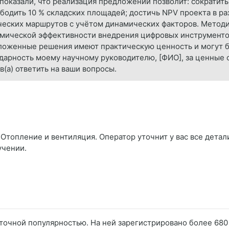
 показали, что реализация предложений позволит: сократить
бодить 10 % складских площадей; достичь NPV проекта в разм
ческих маршрутов с учётом динамических факторов. Методи
номической эффективности внедрения цифровых инструменто
дложенные решения имеют практическую ценность и могут 
арность моему научному руководителю, [ФИО], за ценные с
в(а) ответить на ваши вопросы.
Отопление и вентиляция. Оператор уточнит у вас все детал
учении.
аточной популярностью. На ней зарегистрировано более 68