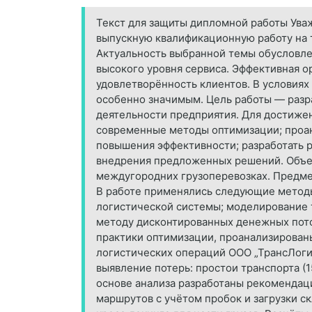
Текст для защиты дипломной работы Ува
выпускную квалификационную работу на 
Актуальность выбранной темы обусловле
высокого уровня сервиса. Эффективная о
удовлетворённость клиентов. В условия
особенно значимым. Цель работы — разр
деятельности предприятия. Для достиже
современные методы оптимизации; проан
повышения эффективности; разработать 
внедрения предложенных решений. Объек
междугородних грузоперевозках. Предме
В работе применялись следующие методы
логистической системы; моделирование 
методу дисконтированных денежных пото
практики оптимизации, проанализирован
логистических операций ООО „ТрансЛогис
выявление потерь: простои транспорта (
основе анализа разработаны рекомендац
маршрутов с учётом пробок и загрузки с