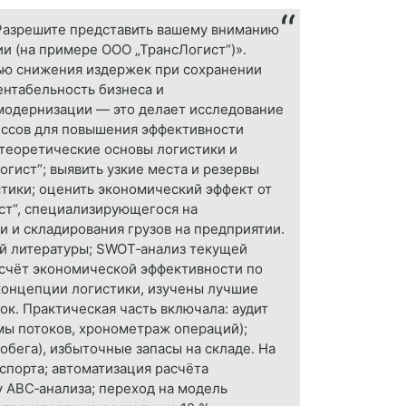
Разрешите представить вашему вниманию
и (на примере ООО „ТрансЛогист“)».
ью снижения издержек при сохранении
ентабельность бизнеса и
модернизации — это делает исследование
ессов для повышения эффективности
 теоретические основы логистики и
ист“; выявить узкие места и резервы
тики; оценить экономический эффект от
ст“, специализирующегося на
 и складирования грузов на предприятии.
ой литературы; SWOT‑анализ текущей
асчёт экономической эффективности по
концепции логистики, изучены лучшие
к. Практическая часть включала: аудит
мы потоков, хронометраж операций);
обега), избыточные запасы на складе. На
спорта; автоматизация расчёта
у ABC‑анализа; переход на модель