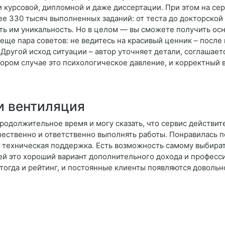
и курсовой, дипломной и даже диссертации. При этом на сер
е 330 тысяч выполненных заданий: от теста до докторской
ать им уникальность. Но в целом — вы сможете получить ос
еще пара советов: не ведитесь на красивый ценник – после 
Другой исход ситуации – автор уточняет детали, соглашается
ором случае это психологическое давление, и корректный в
и вентиляция
родолжительное время и могу сказать, что сервис действит
ачественно и ответственно выполнять работы. Понравилась 
я техническая поддержка. Есть возможность самому выбира
лей это хороший вариант дополнительного дохода и професс
 тогда и рейтинг, и постоянные клиенты появляются доволь