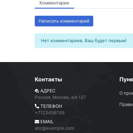
Комментарии
Написать комментарий
Нет комментариев. Ваш будет первым!
Контакты
Пун
АДРЕС
О про
Россия, Москва, а/я 137
Прави
ТЕЛЕФОН
+7123456789
EMAIL
abc@example.com