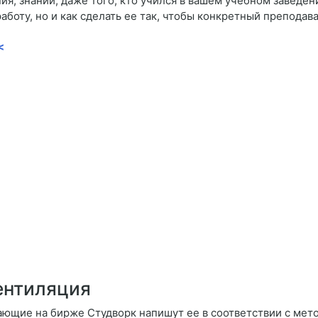
я, знаний, даже того, кто учился в вашем учебном заведен
работу, но и как сделать ее так, чтобы конкретный преподав
<
ентиляция
ающие на бирже Студворк напишут ее в соответствии с мет