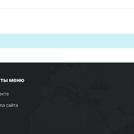
кты меню
екте
ла сайта