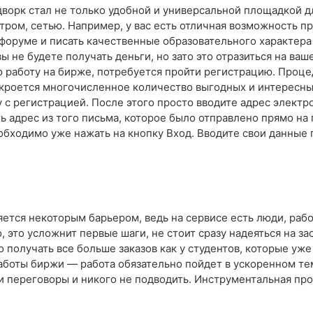
ворк стал не только удобной и универсальной площадкой дл
ром, сетью. Например, у вас есть отличная возможность п
 форуме и писать качественные образовательного характера
 не будете получать деньги, но зато это отразиться на ваш
ю работу на бирже, потребуется пройти регистрацию. Проц
кроется многочисленное количество выгодных и интересны
у с регистрацией. После этого просто вводите адрес элект
ь адрес из того письма, которое было отправлено прямо на 
еобходимо уже нажать на кнопку Вход. Вводите свои данные 
ется некоторым барьером, ведь на сервисе есть люди, раб
 это усложнит первые шаги, не стоит сразу надеяться на з
 получать все больше заказов как у студентов, которые уже 
работы биржи — работа обязательно пойдет в ускоренном т
сти переговоры и никого не подводить. Инструментальная 