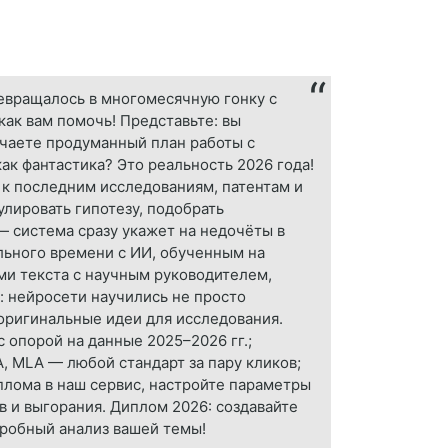
ревращалось в многомесячную гонку с
как вам помочь! Представьте: вы
учаете продуманный план работы с
к фантастика? Это реальность 2026 года!
к последним исследованиям, патентам и
лировать гипотезу, подобрать
 система сразу укажет на недочёты в
льного времени с ИИ, обученным на
ми текста с научным руководителем,
: нейросети научились не просто
 оригинальные идеи для исследования.
 опорой на данные 2025–2026 гг.;
 MLA — любой стандарт за пару кликов;
плома в наш сервис, настройте параметры
в и выгорания. Диплом 2026: создавайте
пробный анализ вашей темы!