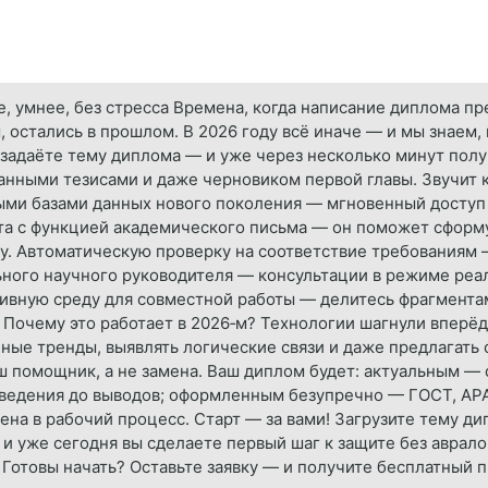
ее, умнее, без стресса Времена, когда написание диплома п
остались в прошлом. В 2026 году всё иначе — и мы знаем, 
 задаёте тему диплома — и уже через несколько минут пол
нными тезисами и даже черновиком первой главы. Звучит ка
ыми базами данных нового поколения — мгновенный доступ 
та с функцией академического письма — он поможет сформу
. Автоматическую проверку на соответствие требованиям —
ьного научного руководителя — консультации в режиме реа
ивную среду для совместной работы — делитесь фрагмента
 Почему это работает в 2026‑м? Технологии шагнули вперёд
чные тренды, выявлять логические связи и даже предлагать
ш помощник, а не замена. Ваш диплом будет: актуальным — с
ведения до выводов; оформленным безупречно — ГОСТ, APA,
ена в рабочий процесс. Старт — за вами! Загрузите тему ди
и уже сегодня вы сделаете первый шаг к защите без аврало
. Готовы начать? Оставьте заявку — и получите бесплатный 