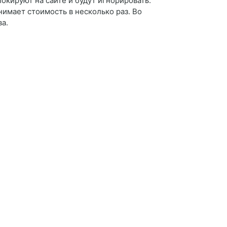
локируют на сайте и будут игнорировать.
днимает стоимость в несколько раз. Во
ва.