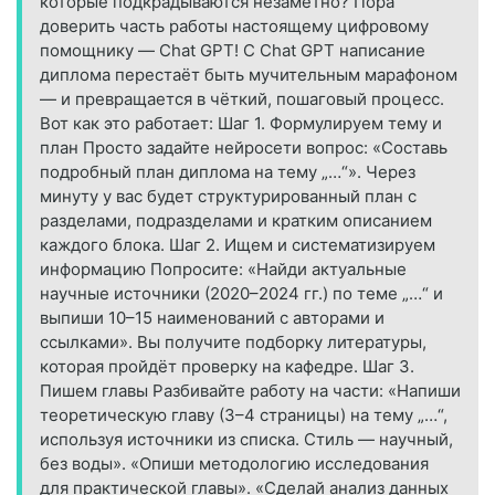
которые подкрадываются незаметно? Пора
доверить часть работы настоящему цифровому
помощнику — Chat GPT! С Chat GPT написание
диплома перестаёт быть мучительным марафоном
— и превращается в чёткий, пошаговый процесс.
Вот как это работает: Шаг 1. Формулируем тему и
план Просто задайте нейросети вопрос: «Составь
подробный план диплома на тему „…“». Через
минуту у вас будет структурированный план с
разделами, подразделами и кратким описанием
каждого блока. Шаг 2. Ищем и систематизируем
информацию Попросите: «Найди актуальные
научные источники (2020–2024 гг.) по теме „…“ и
выпиши 10–15 наименований с авторами и
ссылками». Вы получите подборку литературы,
которая пройдёт проверку на кафедре. Шаг 3.
Пишем главы Разбивайте работу на части: «Напиши
теоретическую главу (3–4 страницы) на тему „…“,
используя источники из списка. Стиль — научный,
без воды». «Опиши методологию исследования
для практической главы». «Сделай анализ данных