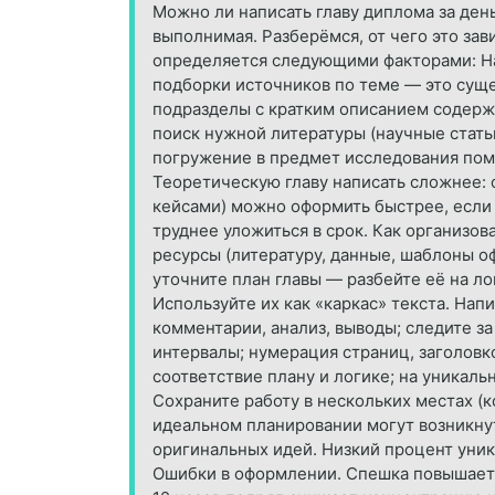
Можно ли написать главу диплома за день
выполнимая. Разберёмся, от чего это зав
определяется следующими факторами: Нал
подборки источников по теме — это суще
подразделы с кратким описанием содержа
поиск нужной литературы (научные стать
погружение в предмет исследования пом
Теоретическую главу написать сложнее: 
кейсами) можно оформить быстрее, если
труднее уложиться в срок. Как организов
ресурсы (литературу, данные, шаблоны о
уточните план главы — разбейте её на л
Используйте их как «каркас» текста. На
комментарии, анализ, выводы; следите з
интервалы; нумерация страниц, заголовко
соответствие плану и логике; на уникаль
Сохраните работу в нескольких местах (
идеальном планировании могут возникнут
оригинальных идей. Низкий процент уника
Ошибки в оформлении. Спешка повышает р