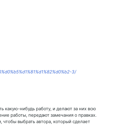
%b6%d0%b5%d1%81%d1%82%d0%b2-3/
ь какую-нибудь работу, и делают за них всю
ние работы, передают замечания о правках.
м, чтобы выбрать автора, который сделает