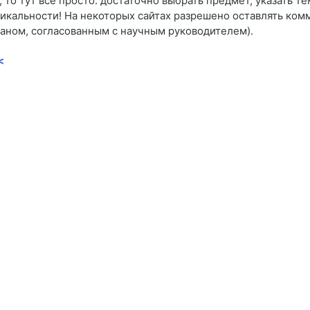
то тут все просто: достаточно выбрать предмет, указать тем
кальности! На некоторых сайтах разрешено оставлять комме
ланом, согласованным с научным руководителем).
<