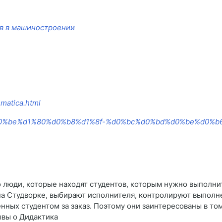
в в машиностроении
matica.html
0%b5%d0%be%d1%80%d0%b8%d1%8f-%d0%bc%d0%bd%d0%be%d0
 люди, которые находят студентов, которым нужно выполнит
на Студворке, выбирают исполнителя, контролируют выполне
ченных студентом за заказ. Поэтому они заинтересованы в то
ывы о Дидактика