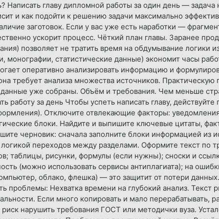
? Написать главу дипломной работы за один день — задача 
исит и как подойти к решению задачи максимально эффектив
ичие заготовок. Если у вас уже есть наработки — фрагмент
ственно ускорит процесс. Чёткий план главы. Заранее прод
ния) позволяет не тратить время на обдумывание логики и
и, монографии, статистические данные) экономит часы раб
огает оперативно анализировать информацию и формулирова
она требует анализа множества источников. Практическую г
 данные уже собраны. Объём и требования. Чем меньше стр
ать работу за день Чтобы успеть написать главу, действуйте
формления). Отключите отвлекающие факторы: уведомления 
огические блоки. Найдите и выпишите ключевые цитаты, факт
пишите черновик: сначала заполните блоки информацией из 
а логикой переходов между разделами. Оформите текст по т
в; таблицы, рисунки, формулы (если нужны); сноски и ссылк
ность (можно использовать сервисы антиплагиата); на ошибки
компьютер, облако, флешка) — это защитит от потери данн
ь проблемы: Нехватка времени на глубокий анализ. Текст р
льности. Если много копировать и мало перерабатывать, ра
иск нарушить требования ГОСТ или методички вуза. Устало