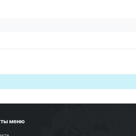
кты меню
екте