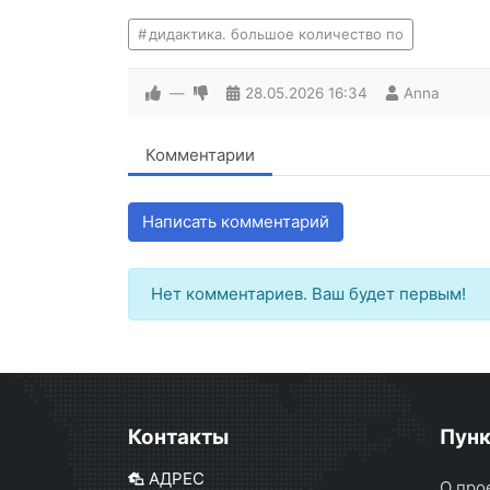
дидактика. большое количество по
—
28.05.2026
16:34
Anna
Комментарии
Написать комментарий
Нет комментариев. Ваш будет первым!
Контакты
Пун
АДРЕС
О про