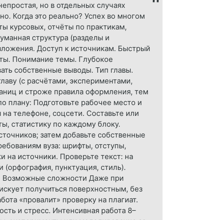
непростая, но в отдельных случаях
но. Когда это реально? Успех во многом
ы курсовых, отчёты по практикам,
уманная структура (разделы и
зложения. Доступ к источникам. Быстрый
оты. Понимание темы. Глубокое
ть собственные выводы. Тип главы.
лаву (с расчётами, экспериментами,
аниц и строже правила оформления, тем
 по плану: Подготовьте рабочее место и
на телефоне, соцсети. Составьте или
ы, статистику по каждому блоку.
источников; затем добавьте собственные
ребованиям вуза: шрифты, отступы,
и на источники. Проверьте текст: на
 (орфография, пунктуация, стиль).
ых. Возможные сложности Даже при
искует получиться поверхностным, без
бота «провалит» проверку на плагиат.
сть и стресс. Интенсивная работа 8–