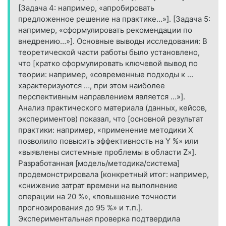
[Задача 4: например, «апробировать
предложенное решение на практике…»]. [Задача 5:
например, «сформулировать рекомендации по
внедрению…»]. Основные выводы исследования: В
теоретической части работы было установлено,
что [кратко сформулировать ключевой вывод по
теории: например, «современные подходы к …
характеризуются …, при этом наиболее
перспективным направлением является …»].
Анализ практического материала (данных, кейсов,
экспериментов) показал, что [основной результат
практики: например, «применение методики X
позволило повысить эффективность на Y %» или
«выявлены системные проблемы в области Z»].
Разработанная [модель/методика/система]
продемонстрировала [конкретный итог: например,
«снижение затрат времени на выполнение
операции на 20 %», «повышение точности
прогнозирования до 95 %» и т. п.].
Экспериментальная проверка подтвердила