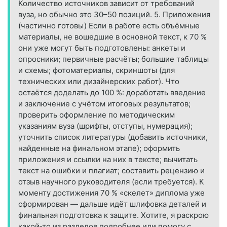
Количество источников зависит от требований
вуза, но обычно это 30–50 позиций. 5. Приложения
(частично готовы) Если в работе есть объёмные
материалы, не вошедшие в основной текст, к 70 %
они уже могут быть подготовлены: анкеты и
опросники; первичные расчёты; большие таблицы
и схемы; фотоматериалы, скриншоты (для
технических или дизайнерских работ). Что
остаётся доделать до 100 %: доработать введение
и заключение с учётом итоговых результатов;
проверить оформление по методическим
указаниям вуза (шрифты, отступы, нумерация);
уточнить список литературы (добавить источники,
найденные на финальном этапе); оформить
приложения и ссылки на них в тексте; вычитать
текст на ошибки и плагиат; составить рецензию и
отзыв научного руководителя (если требуется). К
моменту достижения 70 % «скелет» диплома уже
сформирован — дальше идёт шлифовка деталей и
финальная подготовка к защите. Хотите, я раскрою
какой‑то из разделов подробнее или помогу с