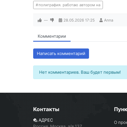
полиграфия. работаю автором на
—
28.05.2026
17:25
Anna
Комментарии
Написать комментарий
Нет комментариев. Ваш будет первым!
Контакты
Пун
АДРЕС
О про
Россия, Москва, а/я 137