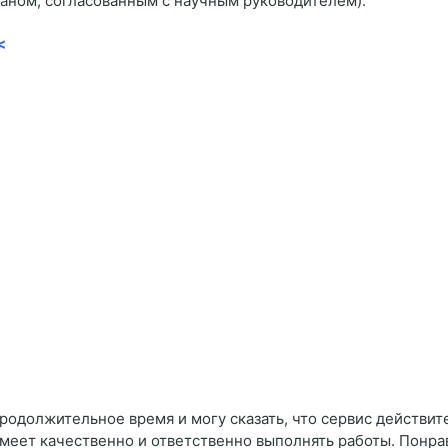
ланом, согласованным с научным руководителем).
<
родолжительное время и могу сказать, что сервис действит
 умеет качественно и ответственно выполнять работы. Понр