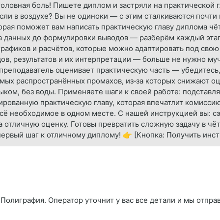
головная боль! Пишете диплом и застряли на практической г
сли в воздухе? Вы не одиноки — с этим сталкиваются почти
рая поможет вам написать практическую главу диплома чёт
ра данных до формулировки выводов — разберём каждый эта
рафиков и расчётов, которые можно адаптировать под свою
ов, результатов и их интерпретации — больше не нужно му
 преподаватель оценивает практическую часть — убедитесь,
амых распространённых промахов, из‑за которых снижают оц
ком, без воды. Применяете шаги к своей работе: подставл
рованную практическую главу, которая впечатлит комиссию
сё необходимое в одном месте. С нашей инструкцией вы: с
а отличную оценку. Готовы превратить сложную задачу в ч
ервый шаг к отличному диплому! 👉 [Кнопка: Получить инс
Полиграфия. Оператор уточнит у вас все детали и мы отпра