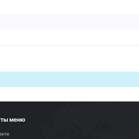
кты меню
екте