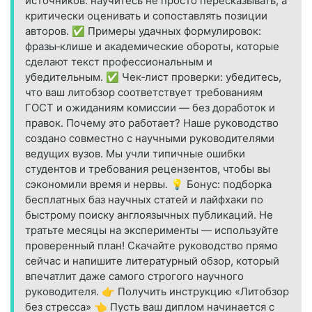
источников: научитесь не просто пересказывать, а
критически оценивать и сопоставлять позиции
авторов. ✅ Примеры удачных формулировок:
фразы‑клише и академические обороты, которые
сделают текст профессиональным и
убедительным. ✅ Чек‑лист проверки: убедитесь,
что ваш литобзор соответствует требованиям
ГОСТ и ожиданиям комиссии — без доработок и
правок. Почему это работает? Наше руководство
создано совместно с научными руководителями
ведущих вузов. Мы учли типичные ошибки
студентов и требования рецензентов, чтобы вы
сэкономили время и нервы. 💡 Бонус: подборка
бесплатных баз научных статей и лайфхаки по
быстрому поиску англоязычных публикаций. Не
тратьте месяцы на эксперименты — используйте
проверенный план! Скачайте руководство прямо
сейчас и напишите литературный обзор, который
впечатлит даже самого строгого научного
руководителя. 👉 Получить инструкцию «Литобзор
без стресса» 👈 Пусть ваш диплом начинается с