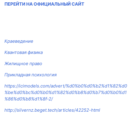
ПЕРЕЙТИ НА ОФИЦИАЛЬНЫЙ САЙТ
Краеведение
Квантовая физика
Жилищное право
Прикладная психология
https://icimodels.com/advert/%d0%b0%d0%b2%d1%82%d0
%be%d0%bc%d0%b0%d1%82%d0%b8%d0%b7%d0%b0%d1
%86%d0%b8%d1%8f-2/
http://silvernz.beget.tech/articles/42252-html