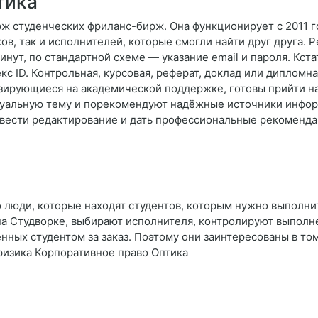
тика
ж студенческих фриланс-бирж. Она функционирует с 2011 го
в, так и исполнителей, которые смогли найти друг друга. 
инут, по стандартной схеме — указание email и пароля. Кс
екс ID. Контрольная, курсовая, реферат, доклад или дипломн
зирующиеся на академической поддержке, готовы прийти н
туальную тему и порекомендуют надёжные источники информ
вести редактирование и дать профессиональные рекоменда
 люди, которые находят студентов, которым нужно выполнит
на Студворке, выбирают исполнителя, контролируют выполне
ченных студентом за заказ. Поэтому они заинтересованы в то
физика Корпоративное право Оптика