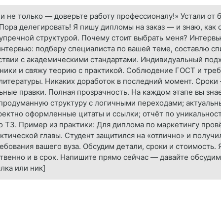
и не только — доверьте работу профессионалу!» Устали от 
Пора делегировать! Я пишу дипломы на заказ — и знаю, как 
упречной структурой. Почему стоит выбрать меня? Интервь
интервью: подберу специалиста по вашей теме, составлю сп
ствии с академическими стандартами. Индивидуальный подх
чники и свяжу теорию с практикой. Соблюдение ГОСТ и тре
 литературы. Никаких доработок в последний момент. Сроки 
ные правки. Полная прозрачность. На каждом этапе вы знае
 продуманную структуру с логичными переходами; актуальны
ректно оформленные цитаты и ссылки; отчёт по уникальност
о ТЗ. Пример из практики: Для диплома по маркетингу про
актической главы. Студент защитился на «отлично» и получи
ребования вашего вуза. Обсудим детали, сроки и стоимость.
ственно и в срок. Напишите прямо сейчас — давайте обсудим
ылка или ник]