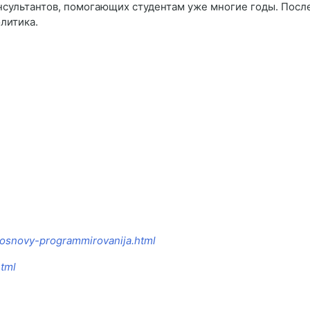
нсультантов, помогающих студентам уже многие годы. Посл
литика.
8-osnovy-programmirovanija.html
html