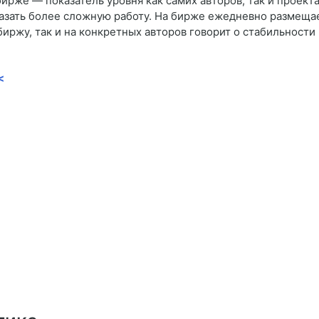
ирже — показатель уровня как самих авторов, так и проект
азать более сложную работу. На бирже ежедневно размещает
биржу, так и на конкретных авторов говорит о стабильности
<