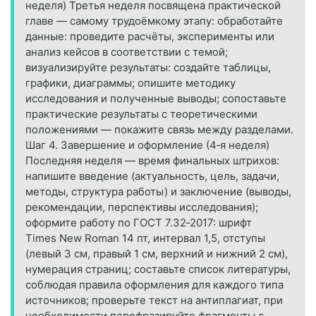
неделя) Третья неделя посвящена практической
главе — самому трудоёмкому этапу: обработайте
данные: проведите расчёты, эксперименты или
анализ кейсов в соответствии с темой;
визуализируйте результаты: создайте таблицы,
графики, диаграммы; опишите методику
исследования и полученные выводы; сопоставьте
практические результаты с теоретическими
положениями — покажите связь между разделами.
Шаг 4. Завершение и оформление (4‑я неделя)
Последняя неделя — время финальных штрихов:
напишите введение (актуальность, цель, задачи,
методы, структура работы) и заключение (выводы,
рекомендации, перспективы исследования);
оформите работу по ГОСТ 7.32‑2017: шрифт
Times New Roman 14 пт, интервал 1,5, отступы
(левый 3 см, правый 1 см, верхний и нижний 2 см),
нумерация страниц; составьте список литературы,
соблюдая правила оформления для каждого типа
источников; проверьте текст на антиплагиат, при
необходимости перефразируйте фрагменты с