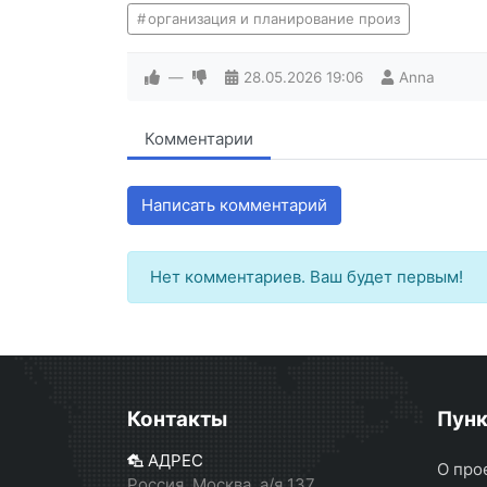
организация и планирование произ
—
28.05.2026
19:06
Anna
Комментарии
Написать комментарий
Нет комментариев. Ваш будет первым!
Контакты
Пун
АДРЕС
О про
Россия, Москва, а/я 137