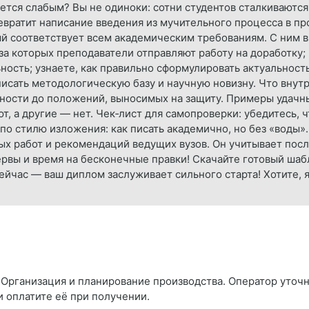
ажется слабым? Вы не одиноки: сотни студентов сталкиваются
вратит написание введения из мучительного процесса в п
ый соответствует всем академическим требованиям. С ним 
за которых преподаватели отправляют работу на доработку;
ость; узнаете, как правильно сформулировать актуальность
писать методологическую базу и научную новизну. Что вну
ьности до положений, выносимых на защиту. Примеры удачн
, а другие — нет. Чек‑лист для самопроверки: убедитесь, 
по стилю изложения: как писать академично, но без «воды»
ых работ и рекомендаций ведущих вузов. Он учитывает пос
ервы и время на бесконечные правки! Скачайте готовый ша
ейчас — ваш диплом заслуживает сильного старта! Хотите, 
 Организация и планирование производства. Оператор уточн
и оплатите её при получении.