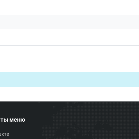
кты меню
екте