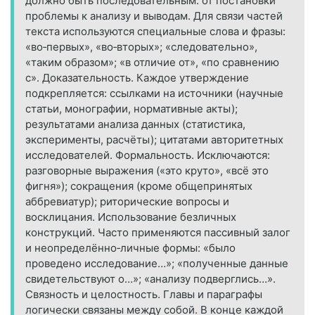
должно быть последовательным: от постановки
проблемы к анализу и выводам. Для связи частей
текста используются специальные слова и фразы:
«во‑первых», «во‑вторых»; «следовательно»,
«таким образом»; «в отличие от», «по сравнению
с». Доказательность. Каждое утверждение
подкрепляется: ссылками на источники (научные
статьи, монографии, нормативные акты);
результатами анализа данных (статистика,
эксперименты, расчёты); цитатами авторитетных
исследователей. Формальность. Исключаются:
разговорные выражения («это круто», «всё это
фигня»); сокращения (кроме общепринятых
аббревиатур); риторические вопросы и
восклицания. Использование безличных
конструкций. Часто применяются пассивный залог
и неопределённо‑личные формы: «было
проведено исследование…»; «полученные данные
свидетельствуют о…»; «анализу подверглись…».
Связность и целостность. Главы и параграфы
логически связаны между собой. В конце каждой