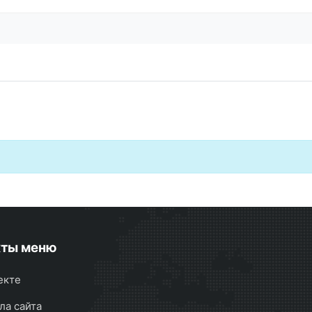
кты меню
екте
ла сайта