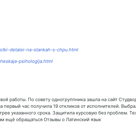
botki-detalei-na-stankah-s-chpu.html
cheskaja-psihologija.html
ой работы. По совету одногруппника зашла на сайт Студво
за первый час получила 19 откликов от исполнителей. Выбра
трее указанного срока. Защитила курсовую без проблем. Те
вам ещё обращаться Отзывы о Латинский язык