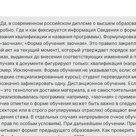
 Да, в современном российском дипломе о высшем образова
обно. Где и как фиксируется информация Сведения о форм
азания квалификации и названия программы). Формулировка
о‑заочная»; «Форма обучения: заочная». Это правило закреп
ый акт на текущий момент), который утверждает порядок з
ках, выданных до внесения соответствующих изменений в 
случаях в документе фигурируют только: квалификация (напр
номер. Исключения. Форма обучения не указывается, если: 
редкие специализированные курсы); студент переводился м
нозначно зафиксировать одну. Дистанционное обучение. Есл
— это технология доставки материала, а не самостоятельна
й реализовывалась программа: например, «заочная» с прим
ичие отметки о форме обучения может быть важно в следую
секторе или в строго регулируемых отраслях) обращают вни
дения стажа. В отдельных случаях непрерывное очное обуч
 прав по особым условиям). При дальнейшем обучении. При
читывает формат предыдущего образования. Как проверить 