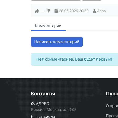
—
28.05.2026
20:50
Anna
Комментарии
Написать комментарий
Нет комментариев. Ваш будет первым!
Контакты
Пун
АДРЕС
О про
Россия, Москва, а/я 137
Прави
ТЕЛЕФОН