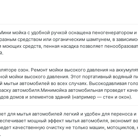
 Мини мойка с удобной ручкой оснащена пеногенератором и
разным средством или органическим шампунем, в зависимос
и моющих средств, пенная насадка позволяет пенообразоват
й.
уляторе озон. Ремонт мойки высокого давления на аккумуля
рной мойки высокого давления. Этот портативный водяный п
ой мытьи автомобилей во всех случаях. Высокодавливая го
раску автомобиля.Минимойка автомобильная проведет каче
адов домов и элементов зданий (например — стен и окон).
лет для мытья автомобилей легкий и удобен для переноса 
обеспечивает мощный эффект мытья автомобиля, экономит в
дет качественную очистку не только машин, мотоциклов, н
.