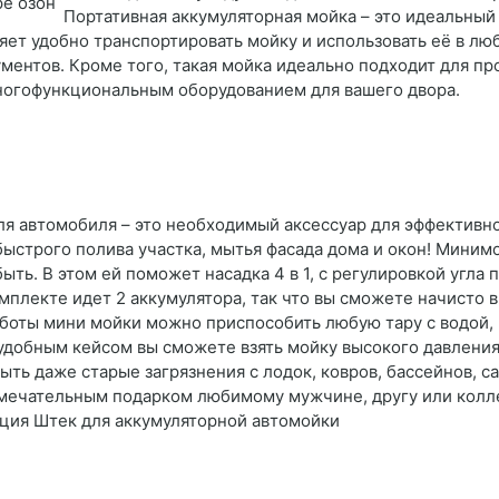
Портативная аккумуляторная мойка – это идеальный 
яет удобно транспортировать мойку и использовать её в люб
ментов. Кроме того, такая мойка идеально подходит для про
многофункциональным оборудованием для вашего двора.
ля автомобиля – это необходимый аксессуар для эффективно
быстрого полива участка, мытья фасада дома и окон! Миним
ть. В этом ей поможет насадка 4 в 1, с регулировкой угла 
омплекте идет 2 аккумулятора, так что вы сможете начисто
аботы мини мойки можно приспособить любую тару с водой, 
с удобным кейсом вы сможете взять мойку высокого давления 
ть даже старые загрязнения с лодок, ковров, бассейнов, с
амечательным подарком любимому мужчине, другу или колле
кция Штек для аккумуляторной автомойки