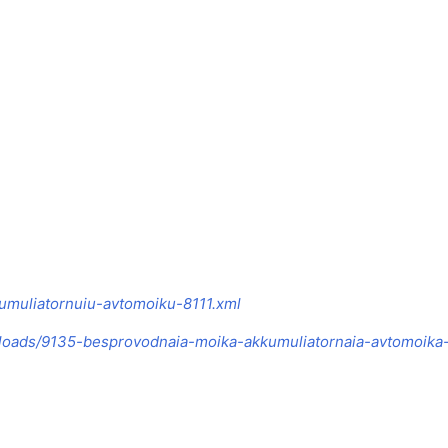
akkumuliatornuiu-avtomoiku-8111.xml
loads/9135-besprovodnaia-moika-akkumuliatornaia-avtomoika-