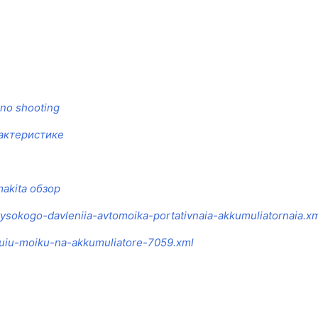
no shooting
рактеристике
akita обзор
vysokogo-davleniia-avtomoika-portativnaia-akkumuliatornaia.x
vnuiu-moiku-na-akkumuliatore-7059.xml