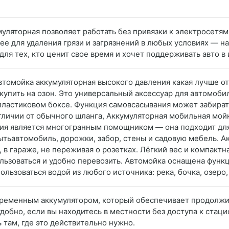
муляторная позволяет работать без привязки к электросетя
е для удаления грязи и загрязнений в любых условиях — на 
для тех, кто ценит свое время и хочет поддерживать авто в
Автомойка аккумуляторная высокого давления какая лучше о
купить на озон. Это универсальный аксессуар для автомоби
астиковом боксе. Функция самовсасывания может забирать в
тличии от обычного шланга, Аккумуляторная мобильная мойк
ия является многогранным помощником — она подходит для 
ытьавтомобиль, дорожки, забор, стены и садовую мебель. А
е, в гараже, не переживая о розетках. Лёгкий вес и компак
ользоваться и удобно перевозить. Автомойка оснащена функ
льзоваться водой из любого источника: река, бочка, озеро
временным аккумулятором, который обеспечивает продолжи
добно, если вы находитесь в местности без доступа к стац
 там, где это действительно нужно.