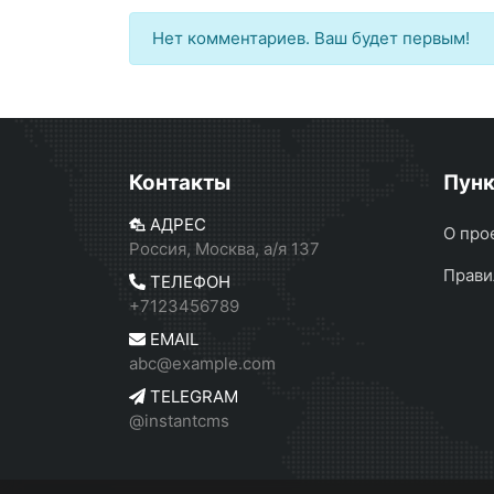
Нет комментариев. Ваш будет первым!
Контакты
Пун
АДРЕС
О про
Россия, Москва, а/я 137
Прави
ТЕЛЕФОН
+7123456789
EMAIL
abc@example.com
TELEGRAM
@instantcms