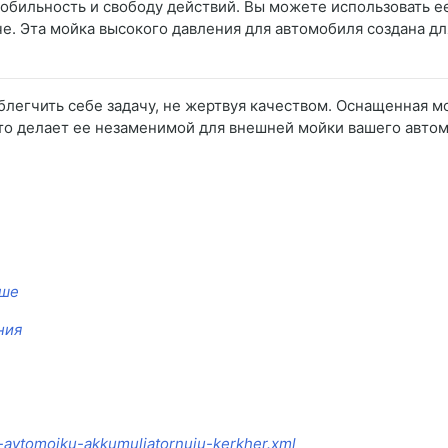
бильность и свободу действий. Вы можете использовать ее
че. Эта мойка высокого давления для автомобиля создана для
облегчить себе задачу, не жертвуя качеством. Оснащенная
что делает ее незаменимой для внешней мойки вашего авто
чше
ния
t-avtomoiku-akkumuliatornuiu-kerkher.xml