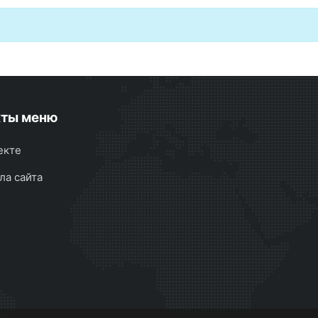
кты меню
екте
ла сайта