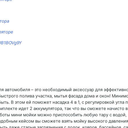
ятора
ляторе
RUB1BOVg9Y
ля автомобиля – это необходимый аксессуар для эффективно
быстрого полива участка, мытья фасада дома и окон! Миним
ть. В этом ей поможет насадка 4 в 1, с регулировкой угла 
омплекте идет 2 аккумулятора, так что вы сможете начисто
аботы мини мойки можно приспособить любую тару с водой, 
с удобным кейсом вы сможете взять мойку высокого давления 
ть даже старые загрязнения с лодок, ковров, бассейнов, с