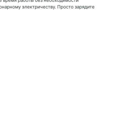
е время работы без необходимости
ионарному электричеству. Просто зарядите