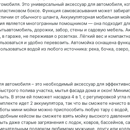
омобиля. Это универсальный аксессуар для автомобиля, к
астиковом боксе. Функция самовсасывания может забирать в
тличии от обычного шланга, Аккумуляторная мобильная мойк
ия является многогранным помощником — она подходит для 
ытьавтомобиль, дорожки, забор, стены и садовую мебель. А
е, в гараже, не переживая о розетках. Лёгкий вес и компак
ользоваться и удобно перевозить. Автомойка оснащена функ
льзоваться водой из любого источника: река, бочка, озеро
ля автомобиля – это необходимый аксессуар для эффективно
быстрого полива участка, мытья фасада дома и окон! Миним
ть. В этом ей поможет насадка 4 в 1, с регулировкой угла 
омплекте идет 2 аккумулятора, так что вы сможете начисто
аботы мини мойки можно приспособить любую тару с водой, 
с удобным кейсом вы сможете взять мойку высокого давления 
ть даже старые загрязнения с лодок, ковров, бассейнов, с
амечательным подарком любимому мужчине, другу или колле