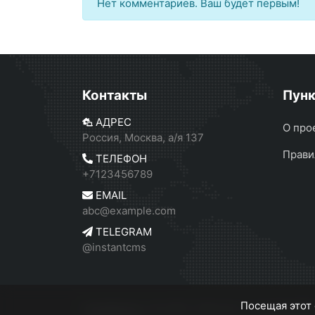
Нет комментариев. Ваш будет первым!
Контакты
Пун
АДРЕС
О про
Россия, Москва, а/я 137
Прави
ТЕЛЕФОН
+7123456789
EMAIL
abc@example.com
TELEGRAM
@instantcms
Посещая этот 
Серебрянск
© 2026
Работает на
InstantCM