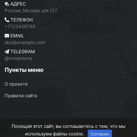
АДРЕС
Россия, Москва, а/я 137
ТЕЛЕФОН
+7123456789
EMAIL
abc@example.com
TELEGRAM
@instantcms
Пункты меню
О проекте
Правила сайта
Серебрянск
© 2026
Посещая этот сайт, вы соглашаетесь с тем, что мы
используем файлы cookie.
Согласен
О проекте
Правила сайта