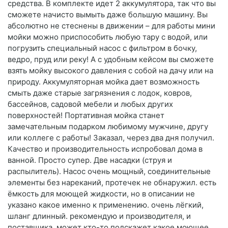
средства. В комплекте идет 2 аккумулятора, так что вы
сможете начисто вымыть даже большую машину. Вы
абсолютно не стеснены в движении – для работы мини
мойки можно приспособить любую тару с водой, или
погрузить специальный насос с фильтром в бочку,
ведро, пруд или реку! А с удобным кейсом вы сможете
взять мойку высокого давления с собой на дачу или на
природу. Аккумуляторная мойка дает возможность
смыть даже старые загрязнения с лодок, ковров,
бассейнов, садовой мебели и любых других
поверхностей! Портативная мойка станет
замечательным подарком любимому мужчине, другу
или коллеге с работы! Заказал, через два дня получил.
Качество и производительность испробовал дома в
ванной. Просто супер. Две насадки (струя и
распылитель). Насос очень мощный, соединительные
элементы без нареканий, протечек не обнаружил. есть
ёмкость для моющей жидкости, но в описании не
указано какое именно к применению. очень лёгкий,
шланг длинный. рекомендую и производителя, и
поставщика. может кто-то подскажет какое моющее