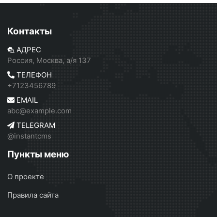
Контакты
АДРЕС
Россия, Москва, а/я 137
ТЕЛЕФОН
+7123456789
EMAIL
abc@example.com
TELEGRAM
@instantcms
Пункты меню
О проекте
Правила сайта