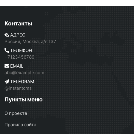
Контакты
АДРЕС
Россия, Москва, а/я 137
ТЕЛЕФОН
+7123456789
EMAIL
abc@example.com
TELEGRAM
@instantcms
Пункты меню
О проекте
Правила сайта